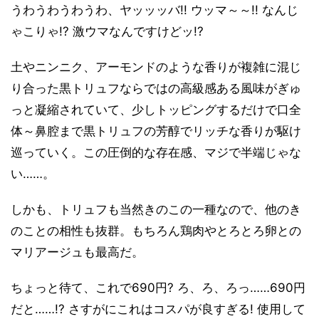
うわうわうわうわ、ヤッッッバ!! ウッマ～～!! なんじ
ゃこりゃ!? 激ウマなんですけどッ!?
土やニンニク、アーモンドのような香りが複雑に混じ
り合った黒トリュフならではの高級感ある風味がぎゅ
っと凝縮されていて、少しトッピングするだけで口全
体～鼻腔まで黒トリュフの芳醇でリッチな香りが駆け
巡っていく。この圧倒的な存在感、マジで半端じゃな
い……。
しかも、トリュフも当然きのこの一種なので、他のき
のことの相性も抜群。もちろん鶏肉やとろとろ卵との
マリアージュも最高だ。
ちょっと待て、これで690円? ろ、ろ、ろっ……690円
だと……!? さすがにこれはコスパが良すぎる! 使用して