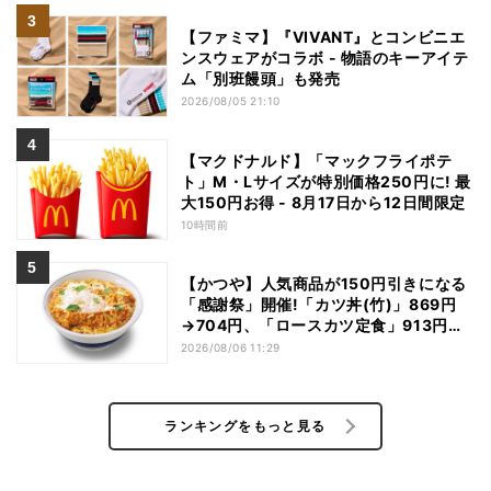
【ファミマ】『VIVANT』とコンビニエ
ンスウェアがコラボ - 物語のキーアイテ
ム「別班饅頭」も発売
2026/08/05 21:10
【マクドナルド】「マックフライポテ
ト」M・Lサイズが特別価格250円に! 最
大150円お得 - 8月17日から12日間限定
10時間前
【かつや】人気商品が150円引きになる
「感謝祭」開催!「カツ丼(竹)」869円
→704円、「ロースカツ定食」913円
→748円に - 8日間限定
2026/08/06 11:29
ランキングをもっと見る