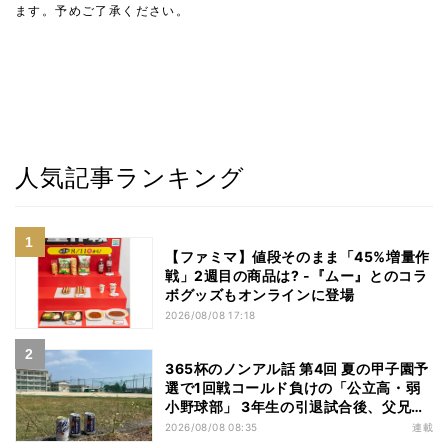
ます。予めご了承ください。
人気記事ランキング
【ファミマ】値段そのまま「45%増量作
戦」2週目の商品は? -『ムー』とのコラ
ボグッズもオンラインに登場
2026/08/08 17:18
365杯のノンアル話 第4回 夏の甲子園予
選で1回戦コールド負けの「公立高・弱
小野球部」 3年生の引退試合後、父兄
が“現場”で取り出したのは……
2026/08/08 08:35
連載