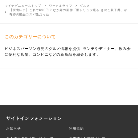
マイナビニューストップ
ワーク＆ライフ
グルメ
【実食レポ】これで690円!? なか卯の新作「黒トリュフ薫る きのこ親子丼」が
奇跡の絶品コスパ飯だった
このカテゴリーについて
ビジネスパーソン必見のグルメ情報を提供! ランチやディナー、飲み会
に便利な店舗、コンビニなどの新商品を紹介します。
サイトインフォメーション
お知らせ
利用規約