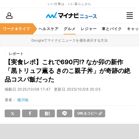
いい仕事は、いい暮らしから
ワーク＆ライフ
マネー
暮らし
ヘルスケア
グルメ
レジャー
車とバイク
キャッ
Googleでマイナビニュースを優先表示する方法
レポート
【実食レポ】これで690円!? なか卯の新作
「黒トリュフ薫る きのこ親子丼」が奇跡の絶
品コスパ飯だった
掲載日
2025/10/08 17:47
更新日
2025/10/08 20:05
著者：
猿川佑
URLをコピー