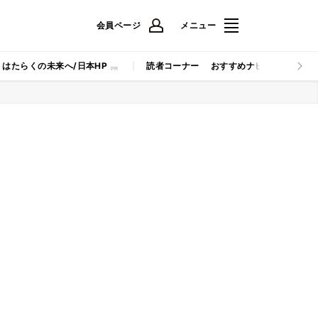
会員ページ
メニュー
はたらくの未来へ/日本HP
読者コーナー
おすすめナビ
マイナビB