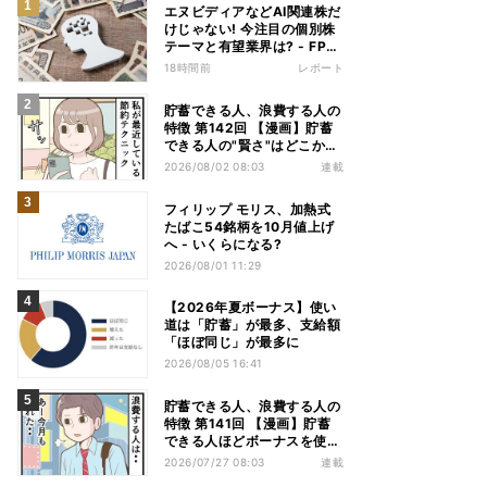
エヌビディアなどAI関連株だ
けじゃない! 今注目の個別株
テーマと有望業界は? - FP解
説
18時間前
レポート
貯蓄できる人、浪費する人の
特徴 第142回 【漫画】貯蓄
できる人の"賢さ"はどこか
ら? スーパーでの意外な習慣
2026/08/02 08:03
連載
フィリップ モリス、加熱式
たばこ54銘柄を10月値上げ
へ - いくらになる?
2026/08/01 11:29
【2026年夏ボーナス】使い
道は「貯蓄」が最多、支給額
「ほぼ同じ」が最多に
2026/08/05 16:41
貯蓄できる人、浪費する人の
特徴 第141回 【漫画】貯蓄
できる人ほどボーナスを使
う!? その差は"買う目的"にあ
2026/07/27 08:03
連載
った