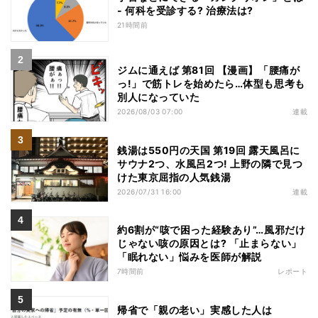
- 何科を受診する? 治療法は?
21時間前
ジムに通えば 第81回 【漫画】「腰痛が
っ!」で筋トレを始めたら…体型も思考も
別人になっていた
2026/08/03 07:00
連載
銭湯は550円の天国 第19回 露天風呂に
サウナ2つ、水風呂2つ! 上野の隣で見つ
けた東京屈指の人気銭湯
2026/07/31 16:00
連載
約6割が“咳で困った経験あり”…風邪だけ
じゃない咳の原因とは? 「止まらない」
「眠れない」悩みを医師が解説
7時間前
レポート
帰省で「親の老い」実感した人は