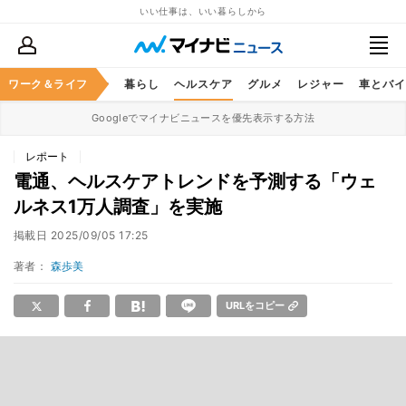
いい仕事は、いい暮らしから
ジネススキル
ワーク＆ライフ
マネー
暮らし
ヘルスケア
グルメ
レジャー
車とバイ
Googleでマイナビニュースを優先表示する方法
レポート
電通、ヘルスケアトレンドを予測する「ウェ
ルネス1万人調査」を実施
掲載日
2025/09/05 17:25
著者：
森歩美
URLをコピー