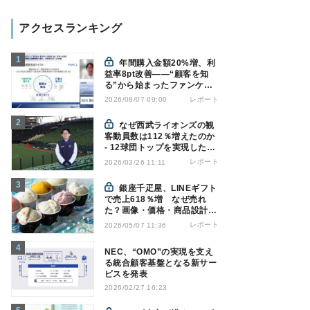
アクセスランキング
年間購入金額20%増、利
益率8pt改善——“顧客を知
る”から始まったファンケル
の通販変革と、次に見据える
レポート
2026/08/07 09:00
オムニチャネル
なぜ西武ライオンズの観
客動員数は112％増えたのか
- 12球団トップを実現した戦
略の全貌
レポート
2026/03/26 11:11
銀座千疋屋、LINEギフト
で売上618％増 なぜ売れ
た？画像・価格・商品設計を
解説
レポート
2026/05/07 11:36
NEC、“OMO”の実現を支え
る統合顧客基盤となる新サー
ビスを発表
2026/02/27 16:23