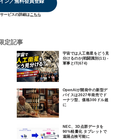
イン／無料会員登録
サービスの詳細は
こちら
限定記事
宇宙では人工衛星をどう見
分けるのか|戦闘識別(11) -
軍事とIT(674)
OpenAIが開発中の新型デ
バイスは2027年発売でド
ーナツ型、価格300ドル超
に
NEC、3D点群データを
90%軽量化 タブレットで
遠隔点検可能に