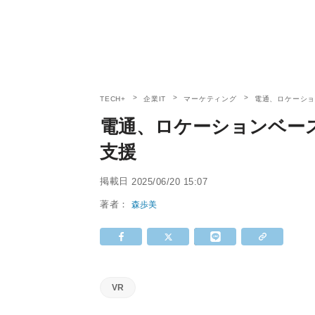
TECH+
企業IT
マーケティング
電通、ロケーシ
電通、ロケーションベー
支援
掲載日
2025/06/20 15:07
著者：
森歩美
VR