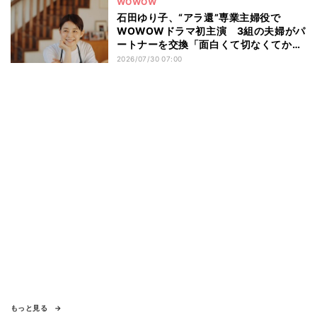
WOWOW
石田ゆり子、“アラ還”専業主婦役で
WOWOWドラマ初主演 3組の夫婦がパ
ートナーを交換「面白くて切なくてかわ
いいお話」
2026/07/30 07:00
もっと見る