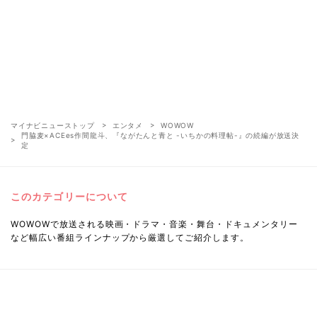
マイナビニューストップ
エンタメ
WOWOW
門脇麦×ACEes作間龍斗、『ながたんと青と -いちかの料理帖-』の続編が放送決
定
このカテゴリーについて
WOWOWで放送される映画・ドラマ・音楽・舞台・ドキュメンタリー
など幅広い番組ラインナップから厳選してご紹介します。