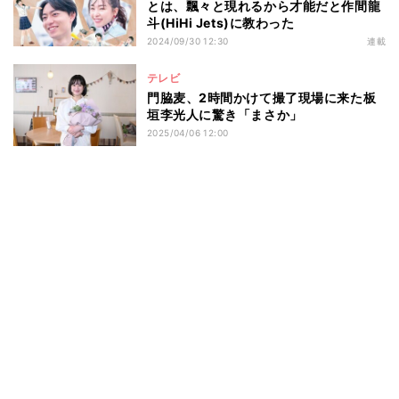
とは、飄々と現れるから才能だと作間龍
斗(HiHi Jets)に教わった
2024/09/30 12:30
連載
テレビ
門脇麦、2時間かけて撮了現場に来た板
垣李光人に驚き「まさか」
2025/04/06 12:00