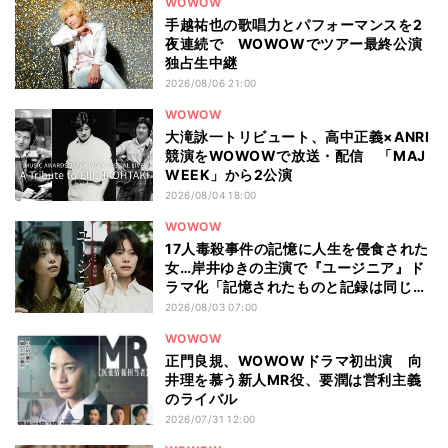
WOWOW
手越祐也の歌唱力とパフォーマンスを2
夜連続で WOWOWでツアー最終公演
独占生中継
2026/08/06 21:00
WOWOW
大滝詠一トリビュート、高中正義×ANRI
競演をWOWOWで放送・配信 「MAJ
WEEK」から2公演
2026/08/04 18:00
WOWOW
17人毒殺事件の記憶に人生を侵食された
女…岸井ゆきの主演で『ユージニア』ド
ラマ化「記憶されたものと記録は同じも
のではない」
2026/08/03 07:00
WOWOW
正門良規、WOWOWドラマ初出演 向
井理を慕う新人MR役、要潤は営利主義
のライバル
2026/07/31 12:00