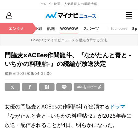
テレビ・映画・人気芸能人の最新情報
ouTube
エンタメ
BS・CS番組
話題
WOWOW
スポーツ
Sp
Sponsored
Googleでマイナビニュースを優先表示する方法
門脇麦×ACEes作間龍斗、『ながたんと青と -
いちかの料理帖-』の続編が放送決定
掲載日
2025/09/04 05:00
URLをコピー
女優の門脇麦とACEesの作間龍斗が出演する
ドラマ
『ながたんと青と -いちかの料理帖-2』が2026年春に
放送・配信されることが4日、明らかになった。