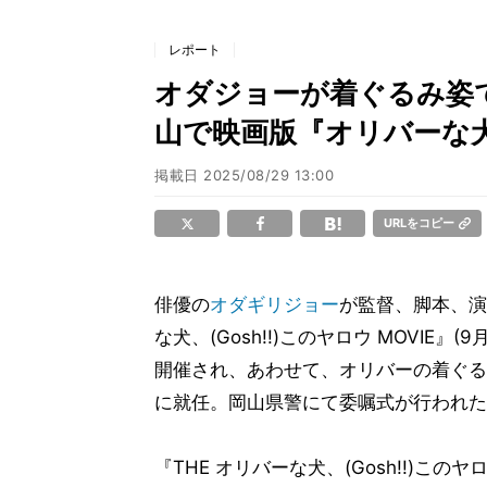
レポート
オダジョーが着ぐるみ姿で
山で映画版『オリバーな犬
掲載日
2025/08/29 13:00
URLをコピー
俳優の
オダギリジョー
が監督、脚本、演
な犬、(Gosh!!)このヤロウ MOVI
開催され、あわせて、オリバーの着ぐる
に就任。岡山県警にて委嘱式が行われた
『THE オリバーな犬、(Gosh!!)このヤ