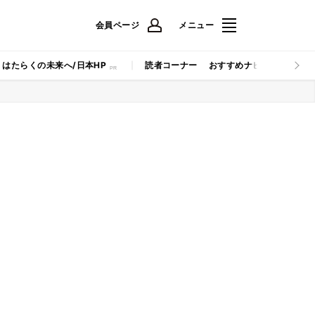
会員ページ
メニュー
はたらくの未来へ/日本HP
読者コーナー
おすすめナビ
マイナビB