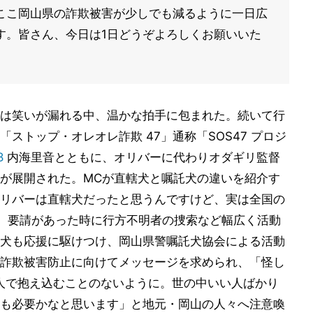
ここ岡山県の詐欺被害が少しでも減るように一日広
す。皆さん、今日は1日どうぞよろしくお願いいた
は笑いが漏れる中、温かな拍手に包まれた。続いて行
ストップ・オレオレ詐欺 47」通称「SOS47 プロジ
8
内海里音とともに、オリバーに代わりオダギリ監督
が展開された。MCが直轄犬と嘱託犬の違いを紹介す
リバーは直轄犬だったと思うんですけど、実は全国の
、要請があった時に行方不明者の捜索など幅広く活動
犬も応援に駆けつけ、岡山県警嘱託犬協会による活動
詐欺被害防止に向けてメッセージを求められ、「怪し
人で抱え込むことのないように。世の中いい人ばかり
も必要かなと思います」と地元・岡山の人々へ注意喚