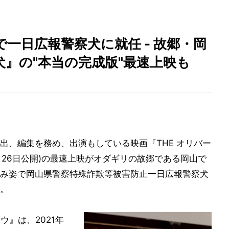
一日広報警察犬に就任 - 故郷・岡
』の"本当の完成版"最速上映も
出、編集を務め、出演もしている映画『THE オリバー
E』(9月26日公開)の最速上映がオダギリの故郷である岡山で
み姿で岡山県警察特殊詐欺等被害防止一日広報警察犬
。
ロウ』は、2021年