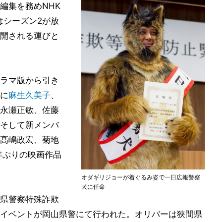
編集を務めNHK
はシーズン2が放
開される運びと
ラマ版から引き
に
麻生久美子
、
永瀬正敏、佐藤
そして新メンバ
髙嶋政宏、菊地
年ぶりの映画作品
オダギリジョーが着ぐるみ姿で一日広報警察
犬に任命
県警察特殊詐欺
イベントが岡山県警にて行われた。オリバーは狭間県