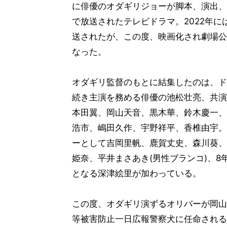
に俳優のオダギリジョーが脚本、演出、
で放送されたテレビドラマ。2022年に
送されたが、この度、映画化され劇場公
なった。
オダギリ監督のもとに結集したのは、ド
続き主演を務める俳優の池松壮亮、共演
本田翼、岡山天音、黒木華、鈴木慶一、
浩市、嶋田久作、宇野祥平、香椎由宇。
ーとして吉岡里帆、鹿賀丈史、森川葵、
姫奈、平井まさあき(男性ブランコ)、8
となる深津絵里が加わっている。
この度、オダギリ演ずるオリバーが岡山
等被害防止一日広報警察犬に任命される