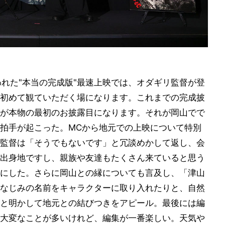
われた"本当の完成版"最速上映では、オダギリ監督が登
初めて観ていただく場になります。これまでの完成披
が本物の最初のお披露目になります。それが岡山でで
拍手が起こった。MCから地元での上映について特別
監督は「そうでもないです」と冗談めかして返し、会
出身地ですし、親族や友達もたくさん来ていると思う
にした。さらに岡山との縁についても言及し、「津山
なじみの名前をキャラクターに取り入れたりと、自然
と明かして地元との結びつきをアピール。最後には編
大変なことが多いけれど、編集が一番楽しい。天気や