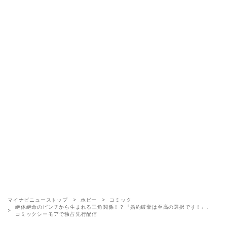
マイナビニューストップ
ホビー
コミック
絶体絶命のピンチから生まれる三角関係！？『婚約破棄は至高の選択です！』、
コミックシーモアで独占先行配信