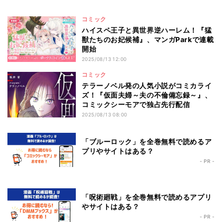
コミック
ハイスペ王子と異世界逆ハーレム！『猛
獣たちのお妃候補』、マンガParkで連載
開始
2025/08/13 12:00
コミック
テラーノベル発の人気小説がコミカライ
ズ！『仮面夫婦～夫の不倫備忘録～』、
コミックシーモアで独占先行配信
2025/08/13 08:00
「ブルーロック」を全巻無料で読めるア
プリやサイトはある？
- PR -
「呪術廻戦」を全巻無料で読めるアプリ
やサイトはある？
- PR -