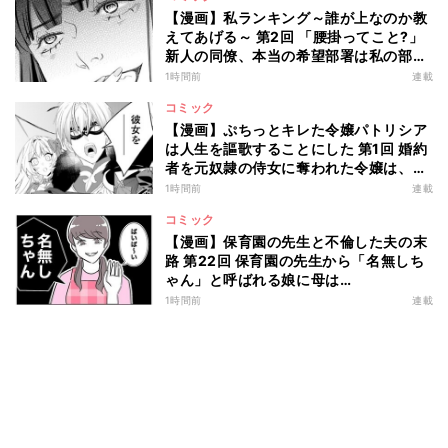
【漫画】私ランキング～誰が上なのか教
えてあげる～ 第2回 「腰掛ってこと?」
新人の同僚、本当の希望部署は私の部署
じゃなくて…
1時間前
連載
コミック
【漫画】ぷちっとキレた令嬢パトリシア
は人生を謳歌することにした 第1回 婚約
者を元奴隷の侍女に奪われた令嬢は、ぷ
ちっとキレて…
1時間前
連載
コミック
【漫画】保育園の先生と不倫した夫の末
路 第22回 保育園の先生から「名無しち
ゃん」と呼ばれる娘に母は…
1時間前
連載