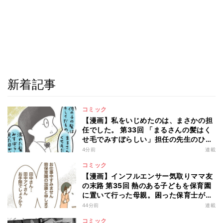
新着記事
コミック
【漫画】私をいじめたのは、まさかの担
任でした。 第33回 「まるさんの髪はく
せ毛でみすぼらしい」担任の先生のひど
い言葉にショックを受けるかと思いき
4分前
連載
や!?
コミック
【漫画】インフルエンサー気取りママ友
の末路 第35回 熱のある子どもを保育園
に置いて行った母親。困った保育士が職
場に電話してみると…?
44分前
連載
コミック