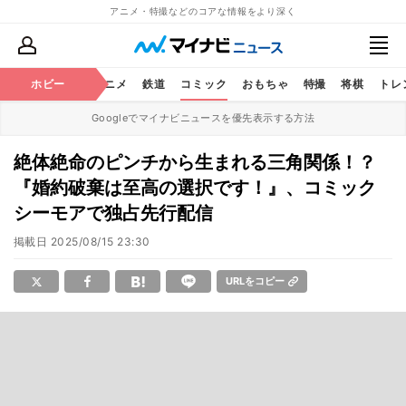
アニメ・特撮などのコアな情報をより深く
ホビー
アニメ
鉄道
コミック
おもちゃ
特撮
将棋
トレ
Googleでマイナビニュースを優先表示する方法
絶体絶命のピンチから生まれる三角関係！？
『婚約破棄は至高の選択です！』、コミック
シーモアで独占先行配信
掲載日
2025/08/15 23:30
URLをコピー