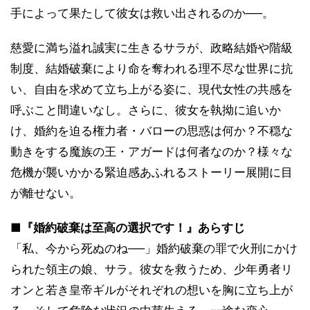
手によって果たして彼女は救い出されるのか──。
慈愛に満ち溢れ誠実に生きるサラが、政略結婚や階級
制度、結婚破棄により命を奪われる理不尽な世界に抗
い、自由を求めて立ち上がる姿に、現代女性の共感を
呼ぶこと間違いなし。さらに、彼女を執拗に追いか
け、婚約を迫る権力者・バローの思惑は何か？不穏な
動きをする魔族の王・アガードは何者なのか？様々な
危機が襲いかかる緊迫感あふれるストーリー展開に目
が離せない。
■『婚約破棄は至高の選択です！』あらすじ
「私、今から死ぬのね──」婚約破棄の罪で火刑にかけ
られた領主の娘、サラ。彼女を救うため、少年勇者リ
オンと若き皇帝ギルがそれぞれの想いを胸に立ち上が