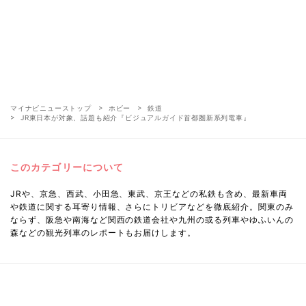
マイナビニューストップ
ホビー
鉄道
JR東日本が対象、話題も紹介『ビジュアルガイド首都圏新系列電車』
このカテゴリーについて
JRや、京急、西武、小田急、東武、京王などの私鉄も含め、最新車両
や鉄道に関する耳寄り情報、さらにトリビアなどを徹底紹介。関東のみ
ならず、阪急や南海など関西の鉄道会社や九州の或る列車やゆふいんの
森などの観光列車のレポートもお届けします。