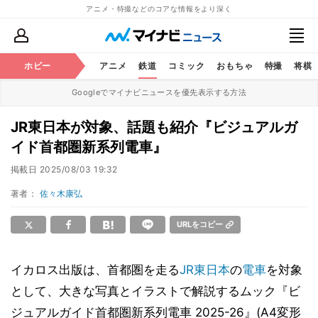
アニメ・特撮などのコアな情報をより深く
ホビー
アニメ
鉄道
コミック
おもちゃ
特撮
将棋
Googleでマイナビニュースを優先表示する方法
JR東日本が対象、話題も紹介『ビジュアルガ
イド首都圏新系列電車』
掲載日
2025/08/03 19:32
著者：
佐々木康弘
URLをコピー
イカロス出版は、首都圏を走る
JR東日本
の
電車
を対象
として、大きな写真とイラストで解説するムック『ビ
ジュアルガイド首都圏新系列電車 2025-26』(A4変形