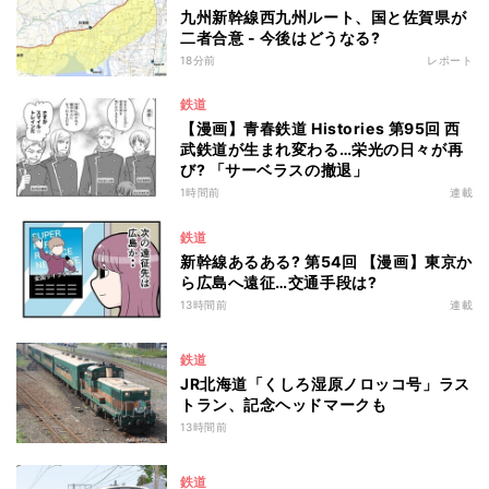
九州新幹線西九州ルート、国と佐賀県が
二者合意 - 今後はどうなる?
18分前
レポート
鉄道
【漫画】青春鉄道 Histories 第95回 西
武鉄道が生まれ変わる…栄光の日々が再
び? 「サーベラスの撤退」
1時間前
連載
鉄道
新幹線あるある? 第54回 【漫画】東京か
ら広島へ遠征…交通手段は?
13時間前
連載
鉄道
JR北海道「くしろ湿原ノロッコ号」ラス
トラン、記念ヘッドマークも
13時間前
鉄道