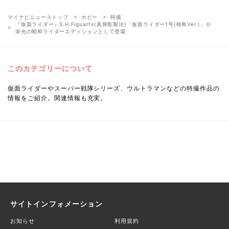
マイナビニューストップ
ホビー
特撮
『仮面ライダー』S.H.Figuarts(真骨彫製法)「仮面ライダー1号(桜島Ver.)」が
栄光の昭和ライダーエディションとして登場
このカテゴリーについて
仮面ライダーやスーパー戦隊シリーズ、ウルトラマンなどの特撮作品の
情報をご紹介。関連情報も充実。
サイトインフォメーション
お知らせ
利用規約