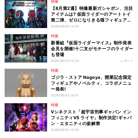
特撮
【8月第2週】特撮最新ガシャポン、注目
アイテムは? 仮面ライダーのアートトイ
第二弾、ゼロになりきる猫フィギュアも
登場
2026/08/05 14:20
特撮
新番組『仮面ライダーマイス』制作発表
会見を開催!十二支がモチーフのライダー
も登場
2026/08/04 15:24
レポート
特撮
ゴジラ・ストア Nagoya、開業記念限定
フィギュアやノベルティ、コラボメニュ
ー発表!
2026/08/03 16:01
特撮
Vシネクスト「超宇宙刑事ギャバン イン
フィニティVS ライヤ」制作決定!ギャバ
ン・エタニティの姿解禁
2026/08/02 10:00