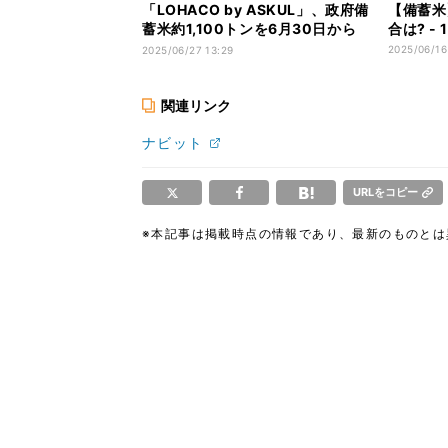
「LOHACO by ASKUL」、政府備
【備蓄米
蓄米約1,100トンを6月30日から
合は? -
再販売 累計販売量は約2,000ト
2025/06/16
2025/06/27 13:29
ンに
関連リンク
ナビット
URLをコピー
※本記事は掲載時点の情報であり、最新のものと