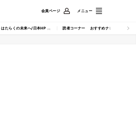
会員ページ
メニュー
はたらくの未来へ/日本HP
読者コーナー
おすすめナビ
マイナビB