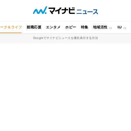
ワーク＆ライフ
就職応援
エンタメ
ホビー
特集
地域活性
IIJ
Googleでマイナビニュースを優先表示する方法