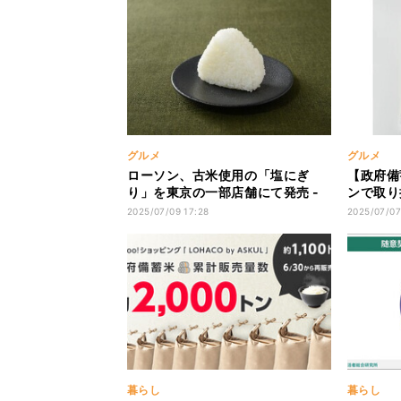
グルメ
グルメ
ローソン、古米使用の「塩にぎ
【政府備
り」を東京の一部店舗にて発売 -
ンで取り
通常より2割安い価格設定
キロパッ
2025/07/09 17:28
2025/07/07
暮らし
暮らし