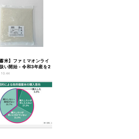
蓄米】ファミマオンライ
扱い開始 - 令和3年産を2
ク756円で販売
 10:44