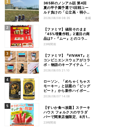
365杯のノンアル話 第4回
夏の甲子園予選で1回戦コー
ルド負けの「公立高・弱小野
球部」 3年生の引退試合後、
2026/08/08 08:35
連載
父兄が“現場”で取り出したの
は……
【ファミマ】値段そのまま
「45%増量作戦」2週目の商
品は? -『ムー』とのコラボ
グッズもオンラインに登場
23時間前
【ファミマ】『VIVANT』と
コンビニエンスウェアがコラ
ボ - 物語のキーアイテム「別
班饅頭」も発売
2026/08/05 21:10
ローソン、「めちゃくちゃス
モーキー」と話題の「ビッグ
ピート」から新作ハイボール
缶＆ミニボトル発売
2026/08/07 14:08
【すいか食べ放題】ステーキ
ハウス フォルクスのサラダ
バーで関東店舗限定、8月16
日まで開催
23時間前