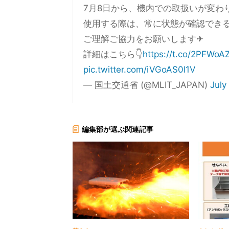
7月8日から、機内での取扱いが変わ
使用する際は、常に状態が確認でき
ご理解ご協力をお願いします✈
詳細はこちら👇
https://t.co/2PFWoA
pic.twitter.com/iVGoAS0I1V
— 国土交通省 (@MLIT_JAPAN)
July
編集部が選ぶ関連記事