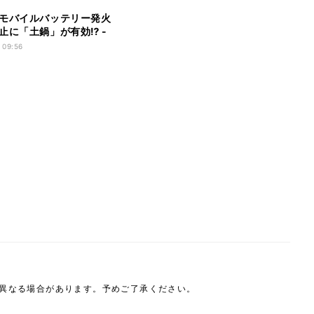
モバイルバッテリー発火
止に「土鍋」が有効⁉ -
選んで、正しく使用し、
 09:56
棄する」ポイントとは
は異なる場合があります。予めご了承ください。