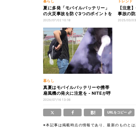
暮らし
トレンド
夏に多発「モバイルバッテリー」
【注意】
の火災事故を防ぐ3つのポイントを
事故の防
NITEが解説 - もし発火したら対処
「正しく
2025/07/02 10:18
2025/03/03
法は?
正しく廃
暮らし
真夏はモバイルバッテリーや携帯
扇風機の発火に注意を - NITEが呼
びかけ
2024/07/16 13:06
URLをコピー
※本記事は掲載時点の情報であり、最新のものと