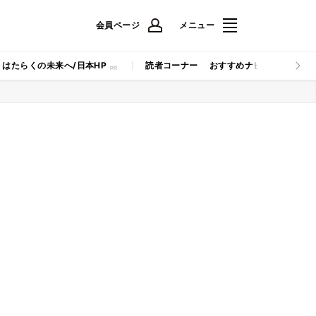
会員ページ
メニュー
はたらくの未来へ/日本HP
読者コーナー
おすすめナビ
マイナビB