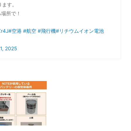
ります。
る場所で！
Zr4J
#空港
#航空
#飛行機
#リチウムイオン電池
 1, 2025