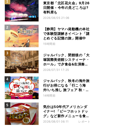
東京都「北区花火会」9月26
日開催 - 今年の見どころは?
有料席も
2026/08/05 21:06
【静岡】ヤマハ発動機の本社
で体験型謎解きイベント「謎
とめぐる記憶の旅」開催中
15時間前
ジャルパック、閉館後の「大
塚国際美術館システィーナ・
ホール」で夕食会&生演奏を
楽しむツアーを販売 – 徳島を
2026/07/31 17:25
巡る5つのコース
ジャルパック、秋冬の海外旅
行がお得になる「行こう海
外!いち推し 旅フェア 秋・冬
編」フェアを開催
14時間前
気分は50年代アメリカンダ
イナー! 「ビーフホットドッ
グ」など新作メニューを食べ
てきた【1955 東京ベイ by
2026/08/01 06:11
レポート
星野リゾート宿泊レポ】