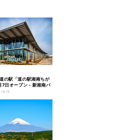
道の駅「道の駅湘南ちが
月7日オープン - 新湘南バ
ヶ崎海岸I.Cすぐ、湘南の
 14:15
グルメが集結