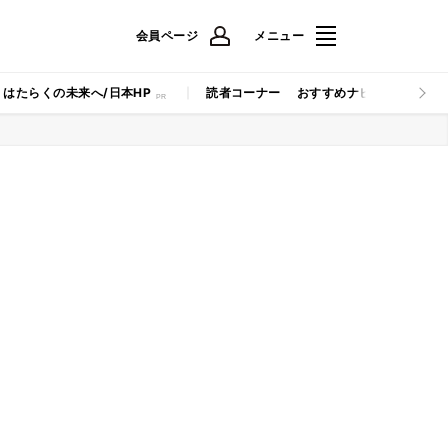
会員ページ
メニュー
はたらくの未来へ/日本HP
読者コーナー
おすすめナビ
マイナビB