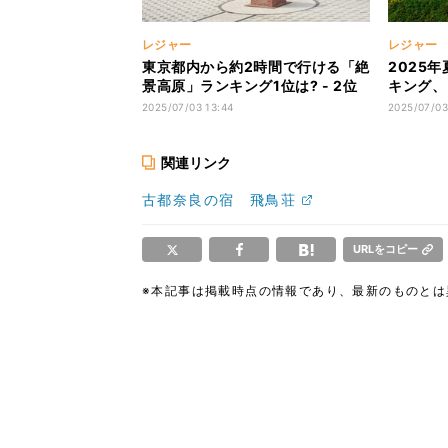
レジャー
レジャー
東京都内から約2時間で行ける「絶
2025
景高原」ランキング1位は? - 2位
キング、
群馬県・玉原高原、3位長野県・富
阪 - 穴場の旅行先はどこ? お盆期
2025/07/03 13:44
2025/07/03
士見高原
間中の混
関連リンク
古都奈良の宿 飛鳥荘
URLをコピー
※本記事は掲載時点の情報であり、最新のものと