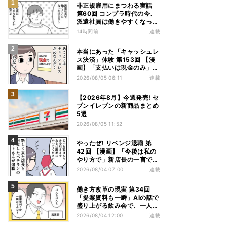
非正規雇用にまつわる実話
第60回 コンプラ時代の今、
派遣社員は働きやすくなっ
た?
14時間前
連載
本当にあった「キャッシュレ
ス決済」体験 第153回 【漫
画】「支払いは現金のみ」と
分かっていたのに……会計で
2026/08/05 06:11
連載
反射的に出してしまったもの
は
【2026年8月】今週発売! セ
ブンイレブンの新商品まとめ
5選
2026/08/05 11:52
やったぜ! リベンジ退職 第
42回 【漫画】「今後は私の
やり方で」新店長の一言でベ
テラン退職→崩壊した現場
2026/08/04 07:00
連載
働き方改革の現実 第34回
「提案資料も一瞬」AIの話で
盛り上がる飲み会で、一人だ
け笑えなかった理由
2026/08/04 12:00
連載