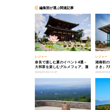
編集部が選ぶ関連記事
レジャー
レジャー
奈良で楽しむ夏のイベント4選 -
湘南初の
大和茶を楽しむグルメフェア、蓮
さき」7
が美しい四ヶ寺を巡る旅、夜景観
イパス茅
2025/07/03 12:37
2025/07/03
賞バスなど
お土産や