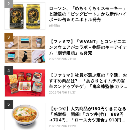
ローソン、「めちゃくちゃスモーキー」
と話題の「ビッグピート」から新作ハイ
ボール缶＆ミニボトル発売
9時間前
【ファミマ】『VIVANT』とコンビニエ
ンスウェアがコラボ - 物語のキーアイテ
ム「別班饅頭」も発売
2026/08/05 21:10
【ファミマ】社員が選ぶ夏の「辛活」お
すすめ商品は? - 「あさりとキムチの旨
辛スンドゥブチゲ」「鬼金棒監修 カラシ
ビ焼き味噌らー麺」「辛さがやみつき!
2026/08/06 11:37
ヤンニョムチキン」など
【かつや】人気商品が150円引きになる
「感謝祭」開催!「カツ丼(竹)」869円
→704円、「ロースカツ定食」913円
→748円に - 8日間限定
2026/08/06 11:29