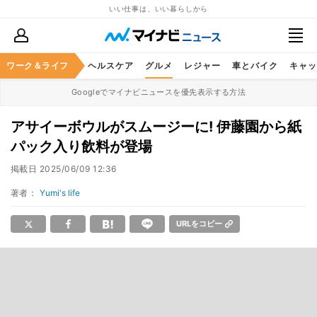
いい仕事は、いい暮らしから
ワーク＆ライフ
マネー
暮らし
ヘルスケア
グルメ
レジャー
車とバイク
キャッ
Googleでマイナビニュースを優先表示する方法
アサイーボウルがスムージーに! 伊藤園から紙
パック入り飲料が登場
掲載日
2025/06/09 12:36
著者：
Yumi's life
URLをコピー