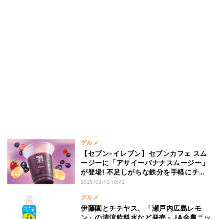
グルメ
【セブン-イレブン】セブンカフェ スム
ージーに「アサイーバナナスムージー」
が登場! 不足しがちな鉄分を手軽にチャ
ージ
2025/03/13 10:42
グルメ
伊藤園とチチヤス、「瀬戸内広島レモ
ン」の清涼飲料水など発売 - JA全農ニッ