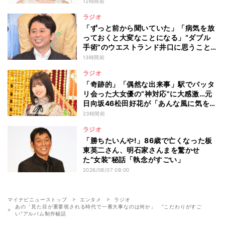
人たちって…」
12時間前
ラジオ
「ずっと前から聞いていた」「病気を放
っておくと大変なことになる」“ダブル
手術”のウエストランド井口に思うこと…
有吉弘行が本音を明かした“仕事と病
13時間前
気”の向き合い方
ラジオ
「奇跡的」「偶然な出来事」駅でバッタ
リ会った大女優の“神対応”に大感激…元
日向坂46松田好花が「あんな風に気を使
える人になりたい」と感動した“振る舞
23時間前
い”とは
ラジオ
「勝ちたいんや!」86歳で亡くなった板
東英二さん、明石家さんまを驚かせ
た“女装”秘話「執念がすごい」
2026/08/07 08:00
マイナビニューストップ
エンタメ
ラジオ
あの「見た目が重要視される時代で一番大事なのは何か」 “こだわりがすご
い”アルバム制作秘話