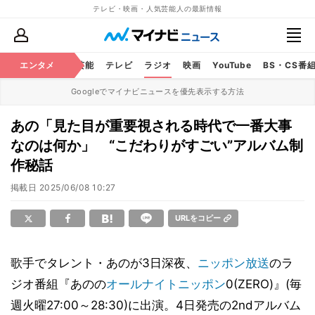
テレビ・映画・人気芸能人の最新情報
エンタメ
芸能
テレビ
ラジオ
映画
YouTube
BS・CS番
Googleでマイナビニュースを優先表示する方法
あの「見た目が重要視される時代で一番大事
なのは何か」 “こだわりがすごい”アルバム制
作秘話
掲載日
2025/06/08 10:27
URLをコピー
歌手でタレント・あのが3日深夜、
ニッポン放送
のラ
ジオ番組『あのの
オールナイトニッポン
0(ZERO)』(毎
週火曜27:00～28:30)に出演。4日発売の2ndアルバム