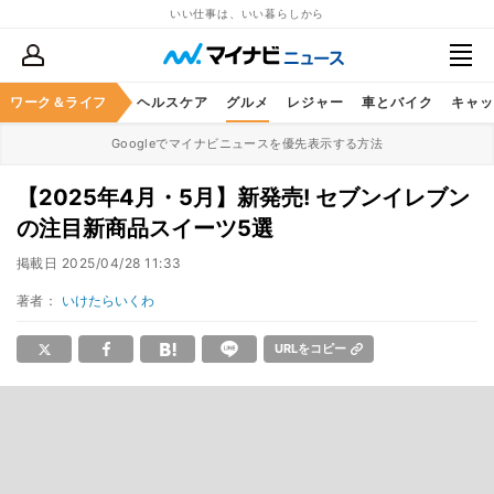
いい仕事は、いい暮らしから
ワーク＆ライフ
マネー
暮らし
ヘルスケア
グルメ
レジャー
車とバイク
キャッ
Googleでマイナビニュースを優先表示する方法
【2025年4月・5月】新発売! セブンイレブン
の注目新商品スイーツ5選
掲載日
2025/04/28 11:33
著者：
いけたらいくわ
URLをコピー