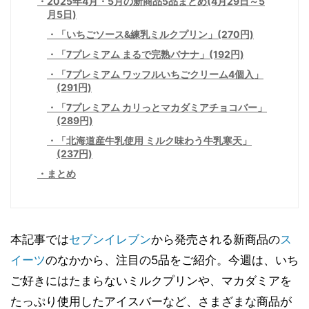
2025年4月・5月の新商品5品まとめ(4月29日～5
月5日)
「いちごソース&練乳ミルクプリン」(270円)
「7プレミアム まるで完熟バナナ」(192円)
「7プレミアム ワッフルいちごクリーム4個入」
(291円)
「7プレミアム カリっとマカダミアチョコバー」
(289円)
「北海道産牛乳使用 ミルク味わう牛乳寒天」
(237円)
まとめ
本記事では
セブンイレブン
から発売される新商品の
ス
イーツ
のなかから、注目の5品をご紹介。今週は、いち
ご好きにはたまらないミルクプリンや、マカダミアを
たっぷり使用したアイスバーなど、さまざまな商品が