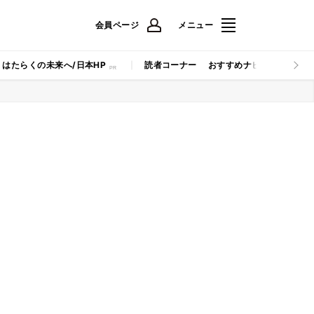
会員ページ
メニュー
はたらくの未来へ/日本HP
読者コーナー
おすすめナビ
マイナビB