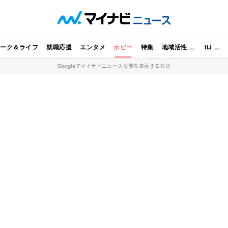
ワーク＆ライフ
就職応援
エンタメ
ホビー
特集
地域活性
IIJ
Googleでマイナビニュースを優先表示する方法