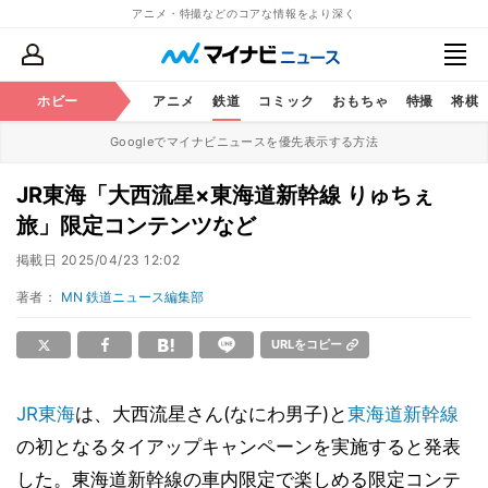
アニメ・特撮などのコアな情報をより深く
ホビー
アニメ
鉄道
コミック
おもちゃ
特撮
将棋
Googleでマイナビニュースを優先表示する方法
JR東海「大西流星×東海道新幹線 りゅちぇ
旅」限定コンテンツなど
掲載日
2025/04/23 12:02
著者：
MN 鉄道ニュース編集部
URLをコピー
JR東海
は、大西流星さん(なにわ男子)と
東海道新幹線
の初となるタイアップキャンペーンを実施すると発表
した。東海道新幹線の車内限定で楽しめる限定コンテ