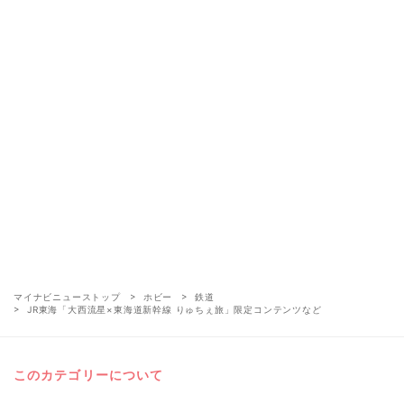
マイナビニューストップ
ホビー
鉄道
JR東海「大西流星×東海道新幹線 りゅちぇ旅」限定コンテンツなど
このカテゴリーについて