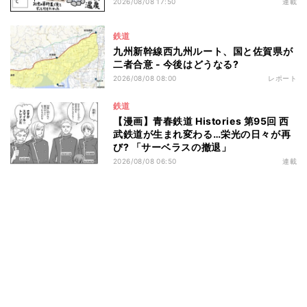
2026/08/08 17:50
連載
鉄道
九州新幹線西九州ルート、国と佐賀県が
二者合意 - 今後はどうなる?
2026/08/08 08:00
レポート
鉄道
【漫画】青春鉄道 Histories 第95回 西
武鉄道が生まれ変わる…栄光の日々が再
び? 「サーベラスの撤退」
2026/08/08 06:50
連載