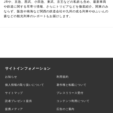
JRや、京急、西武、小田急、東武、京王などの私鉄も含め、最新車両
や鉄道に関する耳寄り情報、さらにトリビアなどを徹底紹介。関東のみ
ならず、阪急や南海など関西の鉄道会社や九州の或る列車やゆふいんの
森などの観光列車のレポートもお届けします。
サイトインフォメーション
お知らせ
利用規約
個人情報の取り扱いについて
著作権と転載について
サイトマップ
プレスリリース受付
読者プレゼント提供
コンテンツ利用について
提携メディア
広告のご案内