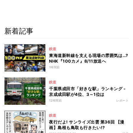
新着記事
鉄道
東海道新幹線を支える現場の雰囲気は…?
NHK『100カメ』8/11放送へ
1時間前
鉄道
千葉県成田市「好きな駅」ランキング -
京成成田駅が4位、3～1位は
12時間前
レポート
鉄道
夜行だよ! サンライズ出雲 第36回 【漫
画】島根も鳥取も行きたい!?