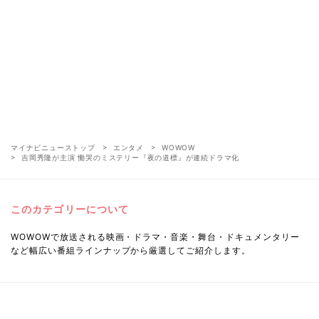
マイナビニューストップ
エンタメ
WOWOW
吉岡秀隆が主演 慟哭のミステリー『夜の道標』が連続ドラマ化
このカテゴリーについて
WOWOWで放送される映画・ドラマ・音楽・舞台・ドキュメンタリー
など幅広い番組ラインナップから厳選してご紹介します。