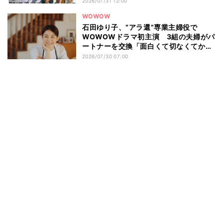
2026/07/31 12:00
WOWOW
石田ゆり子、“アラ還”専業主婦役で
WOWOWドラマ初主演 3組の夫婦がパ
ートナーを交換「面白くて切なくてかわ
いいお話」
2026/07/30 07:00