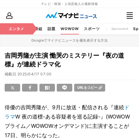
テレビ・映画・人気芸能人の最新情報
ouTube
エンタメ
BS・CS番組
話題
WOWOW
スポーツ
Sp
Sponsored
Googleでマイナビニュースを優先表示する方法
吉岡秀隆が主演 慟哭のミステリー『夜の道
標』が連続ドラマ化
掲載日
2025/04/17 07:00
URLをコピー
俳優の吉岡秀隆が、9月に放送・配信される『連続
ド
ラマ
W 夜の道標-ある容疑者を巡る記録-』(WOWOW
プライム／WOWOWオンデマンド)に主演することが
17日、明らかになった。