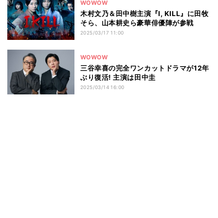
WOWOW
木村文乃＆田中樹主演『I, KILL』に田牧
そら、山本耕史ら豪華俳優陣が参戦
2025/03/17 11:00
WOWOW
三谷幸喜の完全ワンカットドラマが12年
ぶり復活! 主演は田中圭
2025/03/14 16:00