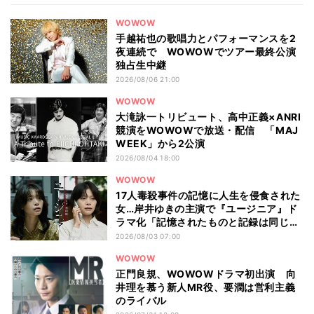
WOWOW
手越祐也の歌唱力とパフォーマンスを2
夜連続で WOWOWでツアー最終公演
独占生中継
2026/08/06 21:00
WOWOW
大滝詠一トリビュート、高中正義×ANRI
競演をWOWOWで放送・配信 「MAJ
WEEK」から2公演
2026/08/04 18:00
WOWOW
17人毒殺事件の記憶に人生を侵食された
女…岸井ゆきの主演で『ユージニア』ド
ラマ化「記憶されたものと記録は同じも
のではない」
2026/08/03 07:00
WOWOW
正門良規、WOWOWドラマ初出演 向
井理を慕う新人MR役、要潤は営利主義
のライバル