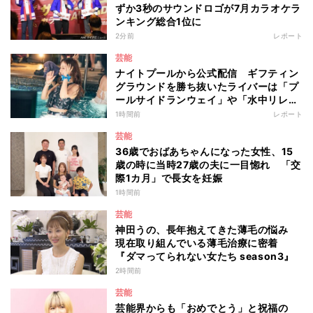
ずか3秒のサウンドロゴが7月カラオケラ
ンキング総合1位に
2分前
レポート
芸能
ナイトプールから公式配信 ギフティン
グラウンドを勝ち抜いたライバーは「プ
ールサイドランウェイ」や「水中リレ
ー」にも参加 『イチナナイト★プー
1時間前
レポート
ル・パーティー』
芸能
36歳でおばあちゃんになった女性、15
歳の時に当時27歳の夫に一目惚れ 「交
際1カ月」で長女を妊娠
1時間前
芸能
神田うの、長年抱えてきた薄毛の悩み
現在取り組んでいる薄毛治療に密着
『ダマってられない女たち season3』
2時間前
芸能
芸能界からも「おめでとう」と祝福の