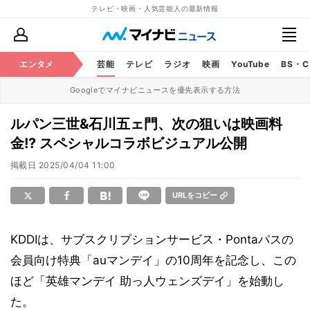
テレビ・映画・人気芸能人の最新情報
エンタメ
芸能
テレビ
ラジオ
映画
YouTube
BS・
Googleでマイナビニュースを優先表示する方法
ルパン三世&石川五ェ門、次の狙いは映画料
金!? スペシャルコラボビジュアル公開
掲載日
2025/04/04 11:00
URLをコピー
KDDIは、サブスクリプションサービス・Pontaパスの
会員向け特典「auマンデイ」の10周年を記念し、この
ほど「英雄マンデイ 助っ人ウェンズデイ」を始動し
た。