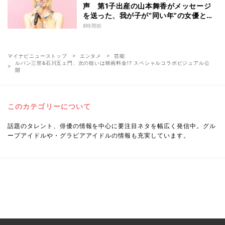
声 第1子出産の山本舞香がメッセージ
を送った、我が子が“同い年”の女優と
は 今月1日には2年在籍した所属事務所
8時間前
からの退所を報告「自分の進むべき道を
改めて考えながら…」
マイナビニューストップ
エンタメ
芸能
ルパン三世&石川五ェ門、次の狙いは映画料金!? スペシャルコラボビジュアル公
開
このカテゴリーについて
話題のタレント、俳優の情報を中心に要注目ネタを幅広く発信中。グル
ープアイドルや・グラビアアイドルの情報も充実しています。