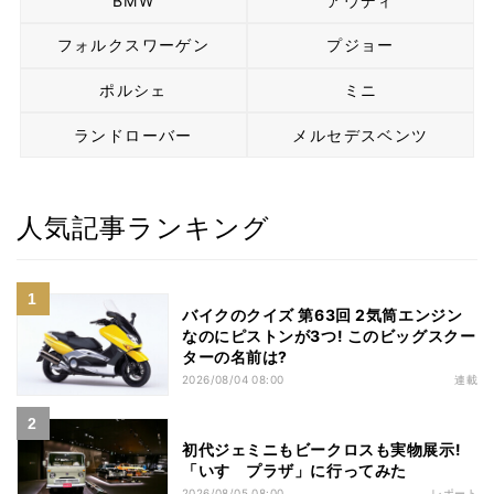
BMW
アウディ
フォルクスワーゲン
プジョー
ポルシェ
ミニ
ランドローバー
メルセデスベンツ
人気記事ランキング
バイクのクイズ 第63回 2気筒エンジン
なのにピストンが3つ! このビッグスクー
ターの名前は?
2026/08/04 08:00
連載
初代ジェミニもビークロスも実物展示!
「いすゞプラザ」に行ってみた
2026/08/05 08:00
レポート