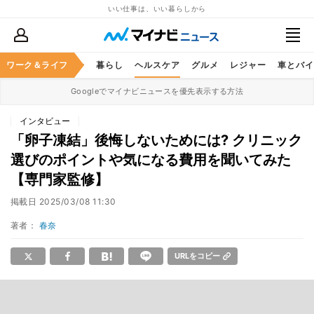
いい仕事は、いい暮らしから
ジネススキル
ワーク＆ライフ
マネー
暮らし
ヘルスケア
グルメ
レジャー
車とバイ
Googleでマイナビニュースを優先表示する方法
インタビュー
「卵子凍結」後悔しないためには? クリニック
選びのポイントや気になる費用を聞いてみた
【専門家監修】
掲載日
2025/03/08 11:30
著者：
春奈
URLをコピー