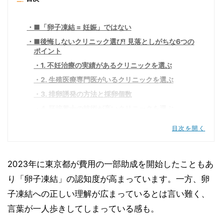
■「卵子凍結 = 妊娠」ではない
■後悔しないクリニック選び! 見落としがちな6つの
ポイント
1. 不妊治療の実績があるクリニックを選ぶ
2. 生殖医療専門医がいるクリニックを選ぶ
3. 排卵誘発の方法と採卵個数
4. 胚培養士の技術が高いクリニックを選ぶ
5. 妊娠率よりも年間実績数を見る
目次を開く
6. 保管条件と使用時のルールを確認する
避けた方がいいクリニック
2023年に東京都が費用の一部助成を開始したこともあ
■気になる費用
り「卵子凍結」の認知度が高まっています。一方、卵
■卵子凍結の前にやった方がいいこと
子凍結への正しい理解が広まっているとは言い難く、
言葉が一人歩きしてしまっている感も。