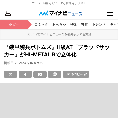
アニメ・特撮などのコアな情報をより深く
アニメ
ホビー
鉄道
コミック
おもちゃ
特撮
将棋
トレンド
キャ
Googleでマイナビニュースを優先表示する方法
『装甲騎兵ボトムズ』H級AT「ブラッドサッ
カー」がHI-METAL Rで立体化
掲載日
2025/02/15 07:30
URLをコピー