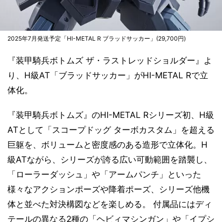
2025年7月発送予定「HI-METAL R ブラッドサッカー」(29,700円)
『装甲騎兵ボトムズ ザ・ラストレッドショルダー』よ
り、H級AT「ブラッドサッカー」がHI-METAL Rで立
体化。
『装甲騎兵ボトムズ』のHI-METAL Rシリーズ初、H級
ATとして「スコープドッグ ターボカスタム」を超える
巨躯を、ボリュームと密度感のある造形で立体化。H
級ATながら、シリーズが誇る広い可動範囲を踏襲し、
「ローラーダッシュ」や「アームパンチ」といった
様々なアクションポーズや降着ポーズ、シリーズ他機
体と並べた対決構図などを楽しめる。 付属品にはディ
テールの異なる2種の「ヘビィマシンガン」や「イプシ