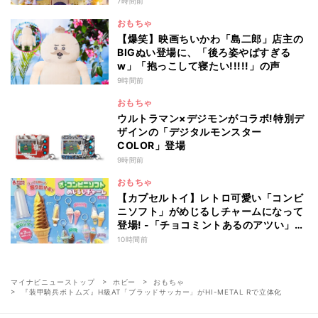
7時間前
おもちゃ
【爆笑】映画ちいかわ「島二郎」店主の
BIGぬい登場に、「後ろ姿やばすぎる
w」「抱っこして寝たい!!!!!」の声
9時間前
おもちゃ
ウルトラマン×デジモンがコラボ!特別デ
ザインの「デジタルモンスター
COLOR」登場
9時間前
おもちゃ
【カプセルトイ】レトロ可愛い「コンビ
ニソフト」がめじるしチャームになって
登場! -「チョコミントあるのアツい」
「中身出せるのたのしい」と話題
10時間前
マイナビニューストップ
ホビー
おもちゃ
『装甲騎兵ボトムズ』H級AT「ブラッドサッカー」がHI-METAL Rで立体化