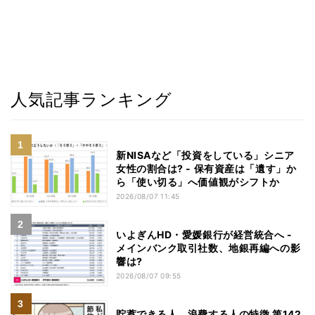
人気記事ランキング
新NISAなど「投資をしている」シニア
女性の割合は? - 保有資産は「遺す」か
ら「使い切る」へ価値観がシフトか
2026/08/07 11:45
いよぎんHD・愛媛銀行が経営統合へ -
メインバンク取引社数、地銀再編への影
響は?
2026/08/07 09:55
貯蓄できる人、浪費する人の特徴 第142