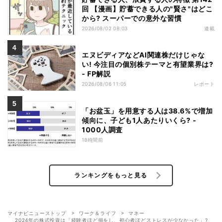
回 【漫画】貯蓄できる人の"賢さ"はどこ
から? スーパーでの意外な習慣
2026/08/02 08:03
連載
エヌビディアなどAI関連株だけじゃな
い! 今注目の個別株テーマと有望業界は?
- FP解説
2026/08/06 11:05
レポート
「お盆玉」を用意する人は38.6%で増加
傾向に、子ども1人あたりいくら? -
1000人調査
18時間前
ランキングをもっと見る
マイナビニューストップ
ワーク＆ライフ
マネー
2024年の株式投資は「経験者ほど損をし、初心者ほどストレスが少なかった」?