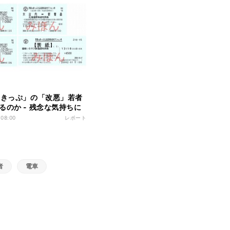
8きっぷ」の「改悪」若者
るのか - 残念な気持ちに
 08:00
レポート
者
電車