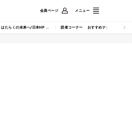
会員ページ
メニュー
はたらくの未来へ/日本HP
読者コーナー
おすすめナビ
マイナビB