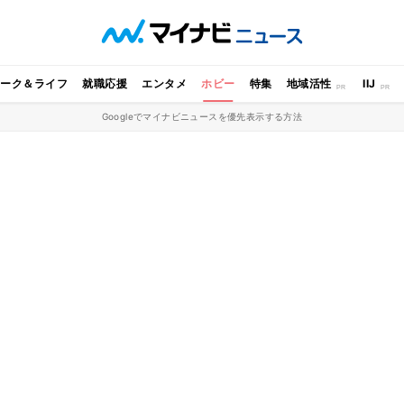
ワーク＆ライフ
就職応援
エンタメ
ホビー
特集
地域活性
IIJ
Googleでマイナビニュースを優先表示する方法