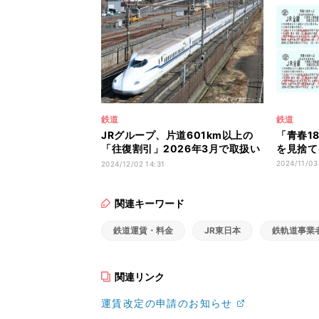
鉄道
鉄道
JRグループ、片道601km以上の
「青春1
「往復割引」2026年3月で取扱い
を見捨て
終了へ
2024/11/03
2024/12/02 14:31
関連キーワード
鉄道運賃・料金
JR東日本
鉄軌道事業
関連リンク
運賃改定の申請のお知らせ