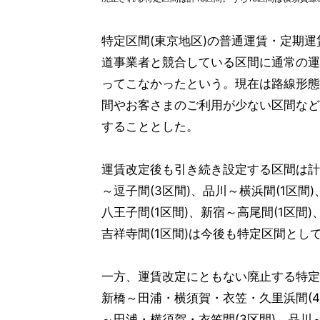
特定区間(東京地区)の普通運賃・定期
道事業者と競合している区間に通常の運
ってこなかったという。現在は路線形態
間やお客さまのご利用が少ない区間など
することとした。
運賃改定後も引き続き設定する区間は計1
～逗子間(3区間)、品川～横浜間(1区間)
八王子間(1区間)、新宿～高尾間(1区間)
吉祥寺間(1区間)は今後も特定区間とし
一方、運賃改定にともない廃止する特定区
新橋～田浦・横須賀・衣笠・久里浜間(4
～田浦・横須賀・衣笠間(3区間)、品川