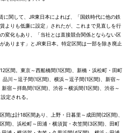
運賃に関して、JR東日本によれば、「国鉄時代に他の鉄
賃よりも低廉に設定」されたが、これまで見直しを行
の変化もあり、「当社とは直接競合関係とならない区
があります」とJR東日本。特定区間は一部を除き廃止
2区間。東京～西船橋間(1区間)、新橋・浜松町・田町
、品川～逗子間(1区間)、横浜～逗子間(1区間)、新宿～
、新宿～拝島間(1区間)、渋谷～横浜間(1区間)、渋谷～
て設定される。
間は計18区間あり、上野・日暮里～成田間(2区間)、
区間)、浜松町～田浦・横須賀・衣笠間(3区間)、田町
～田浦・横須賀・衣笠・久里浜間(4区間)、横浜～田浦