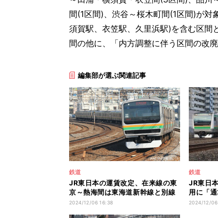
間(1区間)、渋谷～桜木町間(1区間)が
須賀駅、衣笠駅、久里浜駅)を含む区間
間の他に、「内方調整に伴う区間の改廃
編集部が選ぶ関連記事
鉄道
鉄道
JR東日本の運賃改定、在来線の東
JR東日
京～熱海間は東海道新幹線と別線
用に「通
化
定
2024/12/06 16:38
2024/12/06