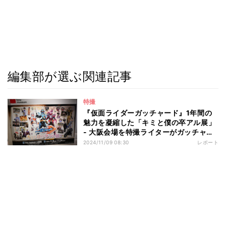
編集部が選ぶ関連記事
特撮
『仮面ライダーガッチャード』1年間の
魅力を凝縮した「キミと僕の卒アル展」
- 大阪会場を特撮ライターがガッチャレ
ポート！
2024/11/09 08:30
レポート