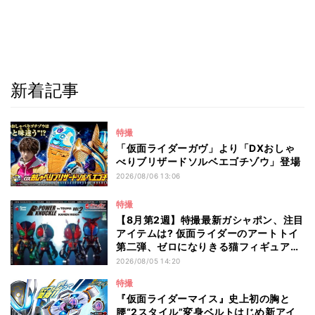
新着記事
特撮
「仮面ライダーガヴ」より「DXおしゃ
べりブリザードソルベエゴチゾウ」登場
2026/08/06 13:06
特撮
【8月第2週】特撮最新ガシャポン、注目
アイテムは? 仮面ライダーのアートトイ
第二弾、ゼロになりきる猫フィギュアも
登場
2026/08/05 14:20
特撮
『仮面ライダーマイス』史上初の胸と
腰“2スタイル”変身ベルトはじめ新アイ