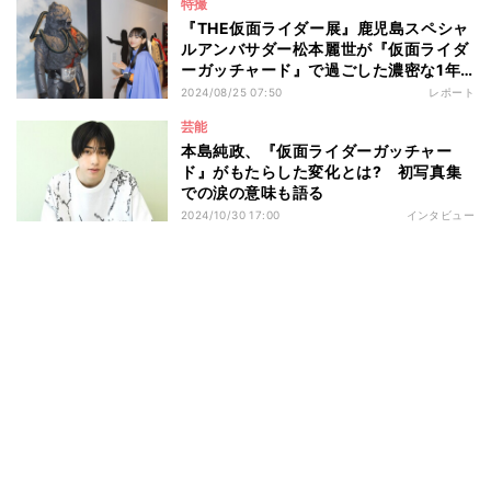
特撮
『THE仮面ライダー展』鹿児島スペシャ
ルアンバサダー松本麗世が『仮面ライダ
ーガッチャード』で過ごした濃密な1年
間をふりかえる
2024/08/25 07:50
レポート
芸能
本島純政、『仮面ライダーガッチャー
ド』がもたらした変化とは? 初写真集
での涙の意味も語る
2024/10/30 17:00
インタビュー