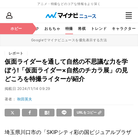
アニメ・特撮などのコアな情報をより深く
ニメ
鉄道
ホビー
コミック
おもちゃ
特撮
将棋
トレンド
キャラクター
Googleでマイナビニュースを優先表示する方法
レポート
仮面ライダーを通して自然の不思議な力を学
ぼう!「仮面ライダー×自然のチカラ展」の見
どころを特撮ライターが紹介
掲載日
2024/11/14 09:29
著者：
秋田英夫
URLをコピー
埼玉県川口市の「SKIPシティ彩の国ビジュアルプラザ