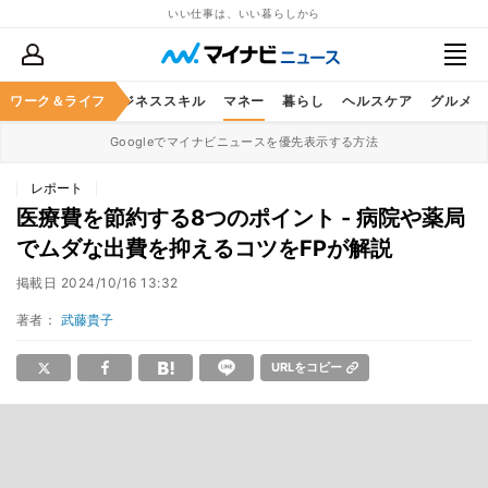
いい仕事は、いい暮らしから
ワーク＆ライフ
キャリア
ビジネススキル
マネー
暮らし
ヘルスケア
グルメ
Googleでマイナビニュースを優先表示する方法
レポート
医療費を節約する8つのポイント - 病院や薬局
でムダな出費を抑えるコツをFPが解説
掲載日
2024/10/16 13:32
著者：
武藤貴子
URLをコピー