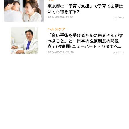
東京都の「子育て支援」で子育て世帯は
いくら得をする?
2024/07/06 11:00
レポート
ヘルスケア
「良い手術を受けるために患者さんがす
べきこと」と「日本の医療制度の問題
点」/渡邊剛(ニューハート・ワタナベ国
際病院総長)
2024/06/12 07:30
レポート