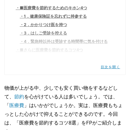
■医療費を節約するためのキホン4つ
1．健康保険証を忘れずに持参する
2．かかりつけ医を持つ
3．はしご受診を控える
4．緊急時以外は受診する時間帯に気を付ける
■さらに医療費を節約するコツ4つ
5．限度額適用認定証を持っていく
6．お薬手帳を持参する
目次を開く
7．ジェネリック医薬品を利用する
8．大病院にかかる際は紹介状を持って行く
物価が上がる中、少しでも安く買い物をするなどし
■工夫を重ねて医療費を節約しよう
て、
節約
を心がけている人は多いでしょう。では、
「
医療費
」はいかがでしょうか。実は、医療費もちょ
っとした心がけで抑えることができるのです。今回
は、「医療費を節約するコツ8選」をFPがご紹介しま