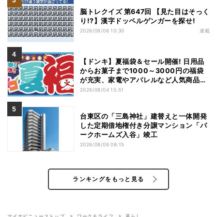
脳トレクイズ 第647回 【見た目はそっく
り!?】漢字ドッペルゲンガーを探せ!
2026/08/06 10:30
連載
【ドンキ】夏福袋＆セール開催! 日用品
からお菓子まで1000～3000円の福袋
が充実、家電やアパレルなど人気商品も
特価
2026/08/04 15:51
台東区の「三島神社」建替えと一体開発
した定期借地権付き分譲マンション「パ
ークホームズ入谷」竣工
2026/08/06 08:15
ランキングをもっと見る
マイナビニューストップ
ワーク＆ライフ
暮らし