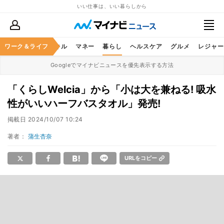
いい仕事は、いい暮らしから
ャリア
ワーク＆ライフ
ビジネススキル
マネー
暮らし
ヘルスケア
グルメ
レジャー
Googleでマイナビニュースを優先表示する方法
「くらしWelcia」から「小は大を兼ねる! 吸水
性がいいハーフバスタオル」発売!
掲載日
2024/10/07 10:24
著者：
蒲生杏奈
URLをコピー