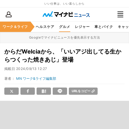
いい仕事は、いい暮らしから
ワーク＆ライフ
マネー
暮らし
ヘルスケア
グルメ
レジャー
車とバイク
キャッ
Googleでマイナビニュースを優先表示する方法
からだWelciaから、「いいアジ出してる生か
らつくった焼きあじ」登場
掲載日
2024/09/13 12:27
著者：
MN ワーク&ライフ編集部
URLをコピー