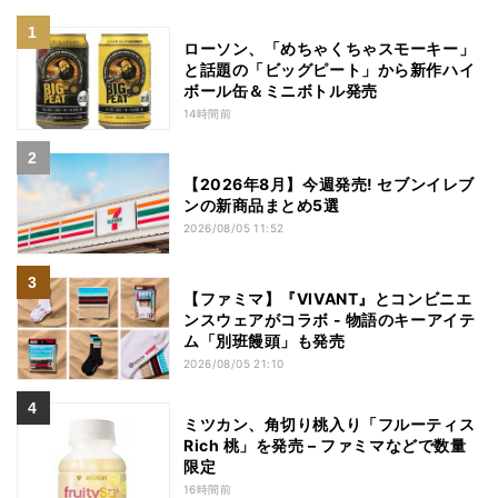
ローソン、「めちゃくちゃスモーキー」
と話題の「ビッグピート」から新作ハイ
ボール缶＆ミニボトル発売
14時間前
【2026年8月】今週発売! セブンイレブ
ンの新商品まとめ5選
2026/08/05 11:52
【ファミマ】『VIVANT』とコンビニエ
ンスウェアがコラボ - 物語のキーアイテ
ム「別班饅頭」も発売
2026/08/05 21:10
ミツカン、角切り桃入り「フルーティス
Rich 桃」を発売 – ファミマなどで数量
限定
16時間前