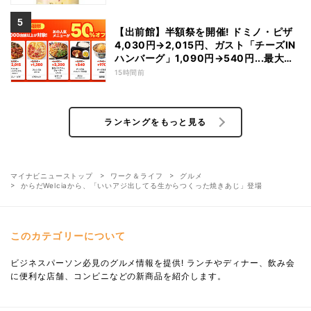
【出前館】半額祭を開催! ドミノ・ピザ
4,030円→2,015円、ガスト「チーズIN
ハンバーグ」1,090円→540円...最大
1,500円OFFの「リピ得クーポン」も配
15時間前
布
ランキングをもっと見る
マイナビニューストップ
ワーク＆ライフ
グルメ
からだWelciaから、「いいアジ出してる生からつくった焼きあじ」登場
このカテゴリーについて
ビジネスパーソン必見のグルメ情報を提供! ランチやディナー、飲み会
に便利な店舗、コンビニなどの新商品を紹介します。