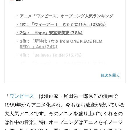
アニメ「ワンピース」オープニング人気ランキング
1位：「ウィーアー！」きただにひろし(27.9%)
2位：「Hope」安室奈美恵 (7.8%)
3位：「新時代（ウタ from ONE PIECE FILM
RED）」Ado (7.4%)
4位：「Believe」Folder5 (5.7%)
4位：「ウィーゴ―！」きただにひろし (5.7%)
6位：「ウィーアー！～7人の麦わら海賊団編～」7
目次を開く
人の麦わら海賊団 (4.9%)
7位：「最高到達点」SEKAI NO OWARI (3.9％)
8位：「Fight Together」安室奈美恵 (3.5％)
「
ワンピース
」は漫画家・尾田栄一郎原作の漫画で
9位：「ウィーアー！～10周年Ver.～」東方神起
1999年からアニメ化され、今もなお放送が続いている
(3.2％)
大人気アニメです。そのアニメを盛り上げてくれるの
9位：「Share The World」東方神起 (3.2％)
は作中の音楽。特にオープニングはアニメをイメージ
まとめ