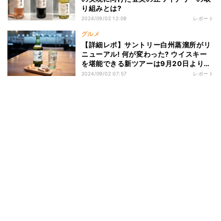
り組みとは?
2024/09/02 12:09
レポート
グルメ
【詳細レポ】サントリー白州蒸溜所がリ
ニューアル! 何が変わった? ウイスキー
を堪能できる新ツアーは9月20日より開
始
2024/09/02 07:57
レポート