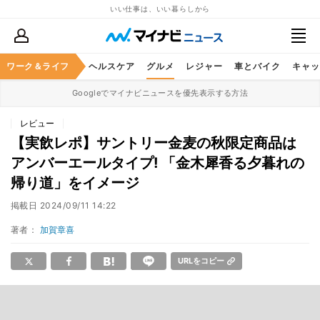
いい仕事は、いい暮らしから
ワーク＆ライフ
マネー
暮らし
ヘルスケア
グルメ
レジャー
車とバイク
キャッ
Googleでマイナビニュースを優先表示する方法
レビュー
【実飲レポ】サントリー金麦の秋限定商品は
アンバーエールタイプ! 「金木犀香る夕暮れの
帰り道」をイメージ
掲載日
2024/09/11 14:22
著者：
加賀章喜
URLをコピー