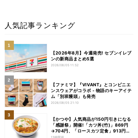
人気記事ランキング
【2026年8月】今週発売! セブンイレブ
ンの新商品まとめ5選
2026/08/05 11:52
【ファミマ】『VIVANT』とコンビニエ
ンスウェアがコラボ - 物語のキーアイテ
ム「別班饅頭」も発売
2026/08/05 21:10
【かつや】人気商品が150円引きになる
「感謝祭」開催!「カツ丼(竹)」869円
→704円、「ロースカツ定食」913円
→748円に - 8日間限定
13時間前