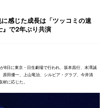
也に感じた成長は「ツッコミの速
士』で2年ぶり共演
が8日に東京・日生劇場で行われ、坂本昌行、末澤誠
口耕平、原田優一、上山竜治、シルビア・グラブ、今井清
が取材に応じた。