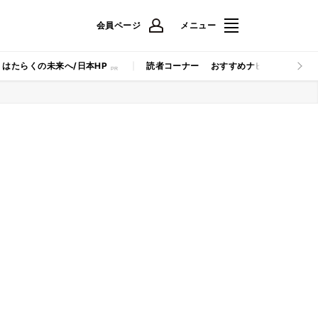
会員ページ
メニュー
はたらくの未来へ/日本HP
読者コーナー
おすすめナビ
マイナビB