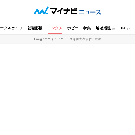
ワーク＆ライフ
就職応援
エンタメ
ホビー
特集
地域活性
IIJ
Googleでマイナビニュースを優先表示する方法