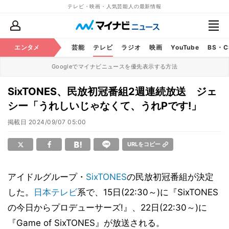
テレビ・映画・人気芸能人の最新情報
エンタメ
芸能
テレビ
ラジオ
映画
YouTube
BS・
Googleでマイナビニュースを優先表示する方法
SixTONES、民放初冠番組2週連続放送 ジェ
シー「うれしいじゃなくて、うれPです!」
掲載日
2024/09/07 05:00
URLをコピー
アイドルグループ・
SixTONES
の民放初冠番組が決定
した。
日本テレビ
系で、15日(22:30～)に『SixTONES
の今日からプロデューサーズ!』、22日(22:30～)に
『Game of SixTONES』が放送される。