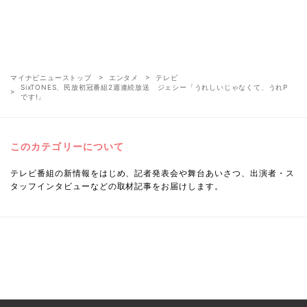
マイナビニューストップ
エンタメ
テレビ
SixTONES、民放初冠番組2週連続放送 ジェシー「うれしいじゃなくて、うれP
です!」
このカテゴリーについて
テレビ番組の新情報をはじめ、記者発表会や舞台あいさつ、出演者・ス
タッフインタビューなどの取材記事をお届けします。