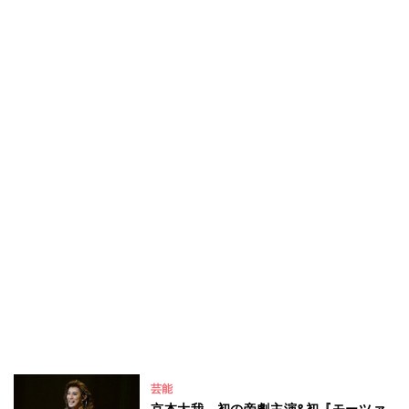
芸能
京本大我、初の帝劇主演&初『モーツァ