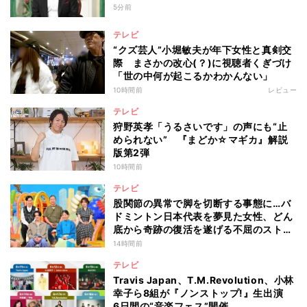
5分前
テレビ
“クズ芸人”小堀敏夫が年下女性と真剣交
際 まさかの改心(？)に視聴者くぎづけ
「世の中何が起こるかわかんない」
10時間前
レビュー
テレビ
狩野英孝「うるさいです」の声にも“止
められない” 『まどか☆マギカ』解説
版第2弾
10時間前
テレビ
股関節の異常で脚を切断する事態に…バ
ドミントン日本代表を夢見た女性、どん
底から奇跡の復活を遂げる不屈のストー
リー『仰天』が再現
14時間前
テレビ
Travis Japan、T.M.Revolution、小林
幸子ら8組が『ノンストップ!』生出演
6日間の“音楽フェス”開催