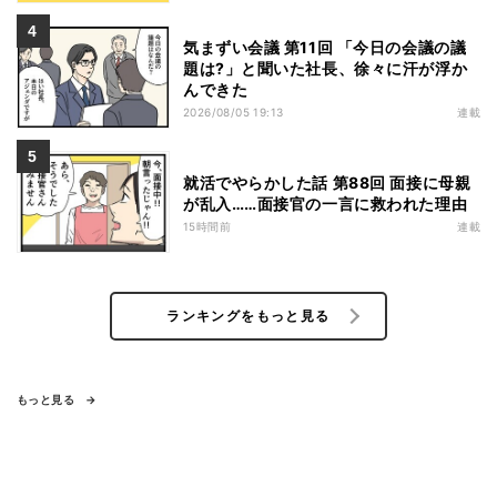
気まずい会議 第11回 「今日の会議の議
題は?」と聞いた社長、徐々に汗が浮か
んできた
2026/08/05 19:13
連載
就活でやらかした話 第88回 面接に母親
が乱入……面接官の一言に救われた理由
15時間前
連載
ランキングをもっと見る
もっと見る