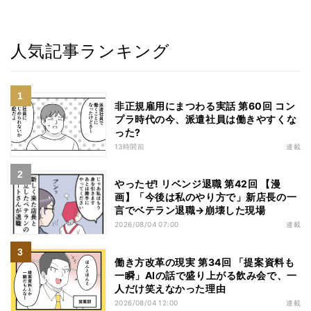
人気記事ランキング
非正規雇用にまつわる実話 第60回 コン
プラ時代の今、派遣社員は働きやすくな
った?
13時間前
連載
やったぜ! リベンジ退職 第42回 【漫
画】「今後は私のやり方で」新店長の一
言でベテラン退職→崩壊した現場
2026/08/04 07:00
連載
働き方改革の現実 第34回 「提案資料も
一瞬」AIの話で盛り上がる飲み会で、一
人だけ笑えなかった理由
2026/08/04 12:00
連載