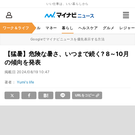
いい仕事は、いい暮らしから
ャリア
ワーク＆ライフ
ビジネススキル
マネー
暮らし
ヘルスケア
グルメ
レジャー
Googleでマイナビニュースを優先表示する方法
【猛暑】危険な暑さ、いつまで続く? 8～10月
の傾向を発表
掲載日
2024/08/19 10:47
著者：
Yumi's life
URLをコピー