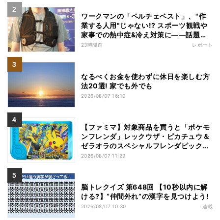
ワークマンの「ペルチェベスト」、"作
業する人用"じゃない!? スポーツ観戦や
家事での熱中症&冷え対策に――話題の
商品を徹底検証
23時間前
レポート
なるべくお金を使わずに休日を楽しむ方
法20選! 家でも外でも
2026/08/07 16:10
【ファミマ】対象商品を買うと「ポケモ
ンフレンダ」レックウザ・ピカチュウ＆
ゼラオラのスペシャルフレンダピックが
もらえるキャンペーン
2026/08/07 11:29
脳トレクイズ 第648回 【10秒以内に解
ける?】“仲間外れ”の漢字を見つけよう!
2026/08/07 10:30
連載