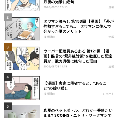
月後の光景に絶句
2026/08/08 20:15
連載
タワマン暮らし 第153回 【漫画】「外が
灼熱すぎる…でも…」タワマンに住んで
分かった夏のメリット
16時間前
連載
ウーバー配達員あるある 第121回 【漫
画】酷暑の“紫外線対策”を徹底した配達
員が、数カ月後に絶句した理由
2026/08/08 11:15
連載
【漫画】実家に帰省すると、"あるこ
と"の繰り返し
16時間前
レポート
真夏のペットボトル、どれが一番冷たい
まま? 3COINS・ニトリ・ワークマンで