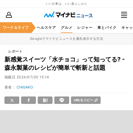
いい仕事は、いい暮らしから
ワーク＆ライフ
マネー
暮らし
ヘルスケア
グルメ
レジャー
車とバイク
キャッ
Googleでマイナビニュースを優先表示する方法
レポート
新感覚スイーツ「水チョコ」って知ってる? -
森永製菓のレシピが簡単で斬新と話題
掲載日
2024/07/30 15:14
著者：
CHIGAKO
URLをコピー