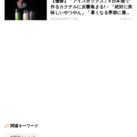
【優勝】「アイスボックス」×日本酒で
作るカクテルに反響集まる! - 「絶対に美
味しいやつやん」「暑くなる季節に最高
の組み合わせ」
2024/05/06 11:03
レポート
関連キーワード