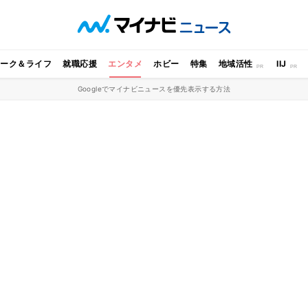
ワーク＆ライフ
就職応援
エンタメ
ホビー
特集
地域活性
IIJ
Googleでマイナビニュースを優先表示する方法