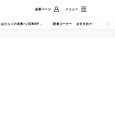
会員ページ
メニュー
はたらくの未来へ/日本HP
読者コーナー
おすすめナビ
マイナビB