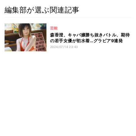
編集部が選ぶ関連記事
芸能
森香澄、キャバ嬢勝ち抜きバトル、期待
の若手女優が初水着…グラビア9連発
2024/07/14 23:43