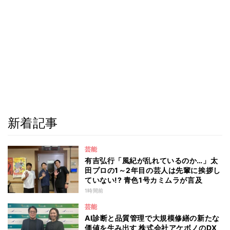
新着記事
芸能
有吉弘行「風紀が乱れているのか…」太
田プロの1～2年目の芸人は先輩に挨拶し
ていない!? 青色1号カミムラが言及
1時間前
芸能
AI診断と品質管理で大規模修繕の新たな
価値を生み出す 株式会社アケボノのDX