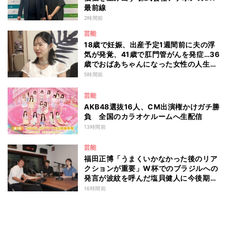
最前線
2時間前
芸能
18歳で妊娠、出産予定1週間前に夫の浮
気が発覚、41歳で肛門管がんを発症…36
歳でおばあちゃんになった女性の人生に
島田珠代も思わず涙 『愛のハイエナ
5時間前
season6』
芸能
AKB48選抜16人、CM出演権かけガチ勝
負 全国のカラオケルームへ生配信
13時間前
芸能
福田正博「うまくいかなかった後のリア
クションが重要」W杯でのブラジルへの
発言が波紋を呼んだ塩貝健人に今後期待
することは？
16時間前