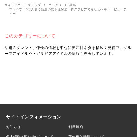
マイナビニューストップ
エンタメ
芸能
フォロワー5万人増で話題の荒木佐保里、初グラビアで見せたヘルシービューテ
ィー
このカテゴリーについて
話題のタレント、俳優の情報を中心に要注目ネタを幅広く発信中。グル
ープアイドルや・グラビアアイドルの情報も充実しています。
サイトインフォメーション
お知らせ
利用規約
個人情報の取り扱いについて
著作権と転載について