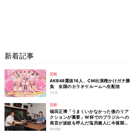
新着記事
芸能
AKB48選抜16人、CM出演権かけガチ勝
負 全国のカラオケルームへ生配信
7分前
芸能
福田正博「うまくいかなかった後のリア
クションが重要」W杯でのブラジルへの
発言が波紋を呼んだ塩貝健人に今後期待
することは？
3時間前