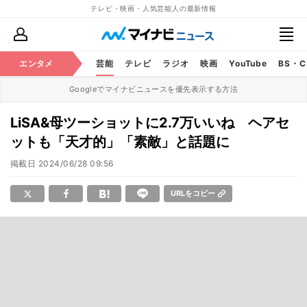
テレビ・映画・人気芸能人の最新情報
エンタメ
芸能
テレビ
ラジオ
映画
YouTube
BS・
Googleでマイナビニュースを優先表示する方法
LiSA&母ツーショットに2.7万いいね ヘアセ
ットも「天才的」「素敵」と話題に
掲載日
2024/06/28 09:56
URLをコピー