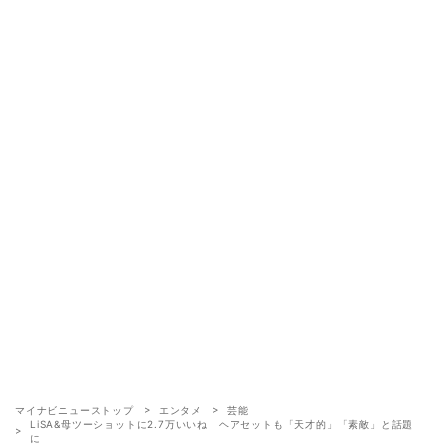
マイナビニューストップ
エンタメ
芸能
LiSA&母ツーショットに2.7万いいね ヘアセットも「天才的」「素敵」と話題
に