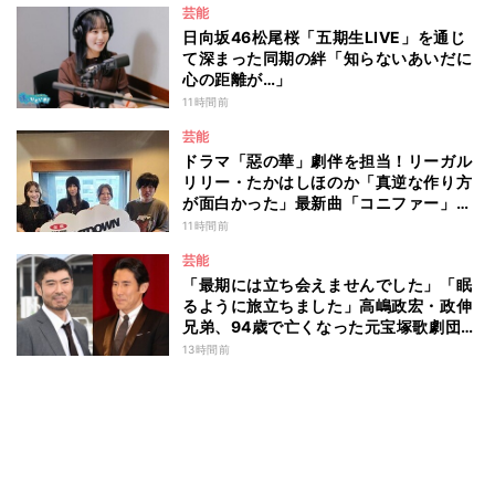
芸能
日向坂46松尾桜「五期生LIVE」を通じ
て深まった同期の絆「知らないあいだに
心の距離が…」
11時間前
芸能
ドラマ「惡の華」劇伴を担当！リーガル
リリー・たかはしほのか「真逆な作り方
が面白かった」最新曲「コニファー」制
作秘話も
11時間前
芸能
「最期には立ち会えませんでした」「眠
るように旅立ちました」高嶋政宏・政伸
兄弟、94歳で亡くなった元宝塚歌劇団ト
ップスターの母・寿美花代を追悼 ここ
13時間前
数年は誤嚥性肺炎で入退院を繰り返して
いた