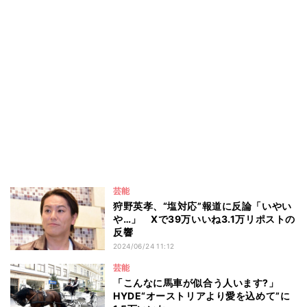
芸能
狩野英孝、“塩対応”報道に反論「いやい
や…」 Xで39万いいね3.1万リポストの
反響
2024/06/24 11:12
芸能
「こんなに馬車が似合う人います?」
HYDE“オーストリアより愛を込めて”に