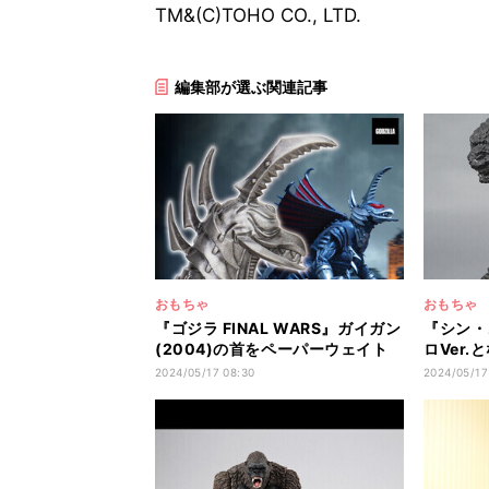
TM&(C)TOHO CO., LTD.
編集部が選ぶ関連記事
おもちゃ
おもちゃ
『ゴジラ FINAL WARS』ガイガン
『シン・
(2004)の首をペーパーウェイト
ロVer.
で再現
が登場
2024/05/17 08:30
2024/05/17