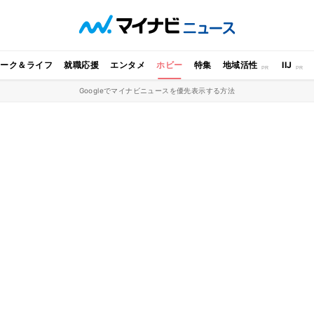
ワーク＆ライフ
就職応援
エンタメ
ホビー
特集
地域活性
IIJ
Googleでマイナビニュースを優先表示する方法