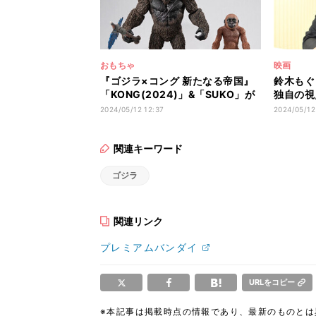
おもちゃ
映画
『ゴジラ×コング 新たなる帝国』
鈴木もぐ
「KONG(2024)」&「SUKO」が
独自の視
UA Monsters シリーズに登場
うまそう
2024/05/12 12:37
2024/05/12
望」
関連キーワード
ゴジラ
関連リンク
プレミアムバンダイ
URLをコピー
※本記事は掲載時点の情報であり、最新のものと