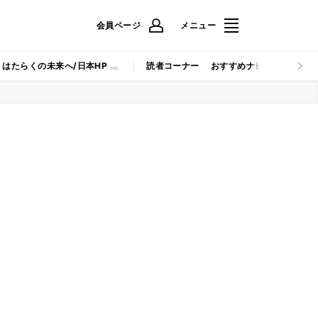
会員ページ
メニュー
はたらくの未来へ/日本HP
読者コーナー
おすすめナビ
マイナビB