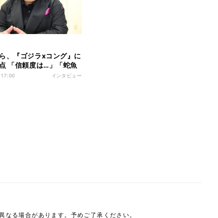
ら、『ゴジラxコング』に
点 「信頼度は…」「蛇魚
」「リセットボタン願
 17:00
インタビュー
は異なる場合があります。予めご了承ください。