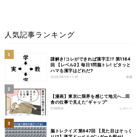
人気記事ランキング
謎解き!コレができれば漢字王!? 第1164
回 【レベル2】毎日1問脳トレ! ピタッと
ハマる漢字はどれだ?
2026/08/06 11:30
連載
【漫画】東京に限界を感じて地元へ…田
舎の仕事で見えた“ギャップ”
21時間前
レポート
脳トレクイズ 第647回 【見た目はそっく
り!?】漢字ドッペルゲンガーを探せ!