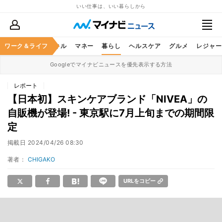
いい仕事は、いい暮らしから
ャリア
ワーク＆ライフ
ビジネススキル
マネー
暮らし
ヘルスケア
グルメ
レジャー
Googleでマイナビニュースを優先表示する方法
レポート
【日本初】スキンケアブランド「NIVEA」の
自販機が登場! - 東京駅に7月上旬までの期間限
定
掲載日
2024/04/26 08:30
著者：
CHIGAKO
URLをコピー