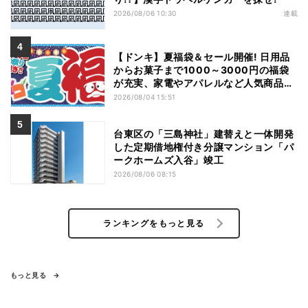
2026/08/06 10:30
連載
【ドンキ】夏福袋＆セール開催! 日用品
からお菓子まで1000～3000円の福袋
が充実、家電やアパレルなど人気商品も
特価
2026/08/04 15:51
台東区の「三島神社」建替えと一体開発
した定期借地権付き分譲マンション「パ
ークホームズ入谷」竣工
2026/08/06 08:15
ランキングをもっと見る
もっと見る