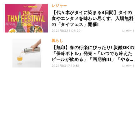
レジャー
【代々木がタイに染まる4日間】タイの
食やエンタメを味わい尽くす、入場無料
の「タイフェス」開催!
2024/04/25 06:29
レポート
暮らし
【無印】春の行楽にぴったり! 炭酸OKの
「保冷ボトル」発売 -「いつでも冷えた
ビールが飲める」「画期的!!!」「やる
な……無印良品」の声
2024/04/17 10:51
レポート