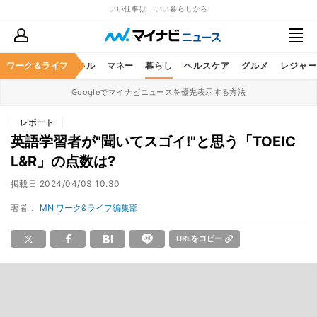
いい仕事は、いい暮らしから
ャリア
ワーク＆ライフ
ビジネススキル
マネー
暮らし
ヘルスケア
グルメ
レジャー
Googleでマイナビニュースを優先表示する方法
レポート
英語学習者が"聞いてスゴイ!"と思う「TOEIC
L&R」の点数は?
掲載日
2024/04/03 10:30
著者：
MN ワーク&ライフ編集部
URLをコピー