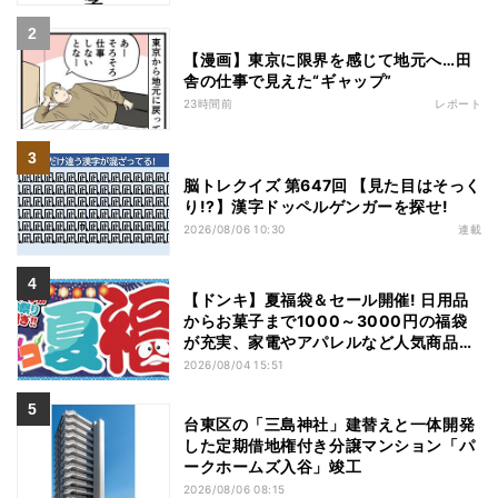
【漫画】東京に限界を感じて地元へ…田
舎の仕事で見えた“ギャップ”
23時間前
レポート
脳トレクイズ 第647回 【見た目はそっく
り!?】漢字ドッペルゲンガーを探せ!
2026/08/06 10:30
連載
【ドンキ】夏福袋＆セール開催! 日用品
からお菓子まで1000～3000円の福袋
が充実、家電やアパレルなど人気商品も
特価
2026/08/04 15:51
台東区の「三島神社」建替えと一体開発
した定期借地権付き分譲マンション「パ
ークホームズ入谷」竣工
2026/08/06 08:15