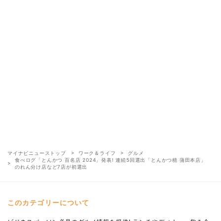
マイナビニューストップ
ワーク＆ライフ
グルメ
食べログ「とんかつ 百名店 2024」発表! 連続5回選出「とんかつ檍 蒲田本店」
のれん分け店など7店が初選出
このカテゴリーについて