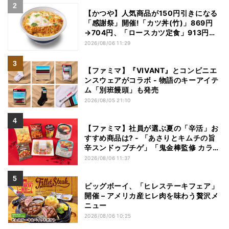
【かつや】人気商品が150円引きになる
「感謝祭」開催!「カツ丼(竹)」869円
→704円、「ロースカツ定食」913円
→748円に - 8日間限定
2026/08/06 11:29
【ファミマ】『VIVANT』とコンビニエ
ンスウェアがコラボ - 物語のキーアイテ
ム「別班饅頭」も発売
2026/08/05 21:10
【ファミマ】社員が選ぶ夏の「辛活」お
すすめ商品は? - 「あさりとキムチの旨
辛スンドゥブチゲ」「鬼金棒監修 カラシ
ビ焼き味噌らー麺」「辛さがやみつき!
2026/08/06 11:37
ヤンニョムチキン」など
ビッグボーイ、「ヒレステーキフェア」
開催 – アメリカ産ヒレ肉を味わう贅沢メ
ニュー
2026/08/06 10:25