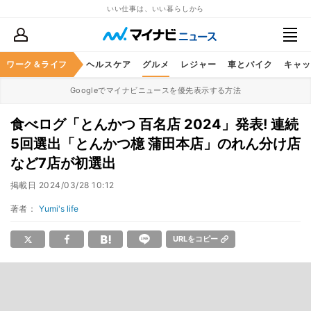
いい仕事は、いい暮らしから
ワーク＆ライフ
マネー
暮らし
ヘルスケア
グルメ
レジャー
車とバイク
キャッ
Googleでマイナビニュースを優先表示する方法
食べログ「とんかつ 百名店 2024」発表! 連続
5回選出「とんかつ檍 蒲田本店」のれん分け店
など7店が初選出
掲載日
2024/03/28 10:12
著者：
Yumi's life
URLをコピー