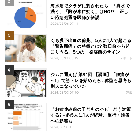
海水浴でクラゲに刺されたら…「真水で
洗う」「酢が毒に効く」はNG!? - 正し
い応急処置を医師が解説
2026/08/08 07:11
くも膜下出血の前兆、5人に1人で起こる
「警告頭痛」の特徴とは? 数日前から起
こりうる、5つの「発症前のサイン」
2026/03/14 06:15
レポート
ジムに通えば 第81回 【漫画】「腰痛が
っ!」で筋トレを始めたら…体型も思考も
別人になっていた
2026/08/03 07:00
連載
「お盆休み前の子どものかぜ」どう対策
する? - 約5人に1人が経験、旅行・帰省
への影響も
2026/08/07 10:55