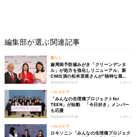
編集部が選ぶ関連記事
暮らし
歯周病予防歯みがき「クリーンデンタ
ル」が処方を強化しリニューアル、新
CM出演の松本若菜さんが"独特な風
味"について語る
2024/03/22 10:21
レポート
ヘルスケア
「みんなの生理痛プロジェクトfor
TEEN」が始動 「今日好き」メンバー
も応援
2024/03/15 07:30
レポート
ヘルスケア
ロキソニン「みんなの生理痛プロジェク