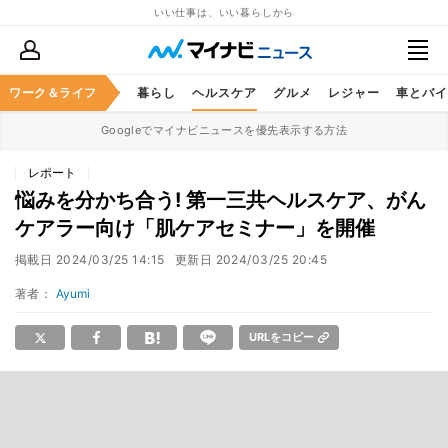
いい仕事は、いい暮らしから
ジネススキル
ワーク＆ライフ
マネー
暮らし
ヘルスケア
グルメ
レジャー
車とバイ
Googleでマイナビニュースを優先表示する方法
レポート
悩みを分かち合う! 第一三共ヘルスケア、がん
ケアラー向け「肌ケアセミナー」を開催
掲載日
2024/03/25 14:15
更新日
2024/03/25 20:45
著者：
Ayumi
URLをコピー