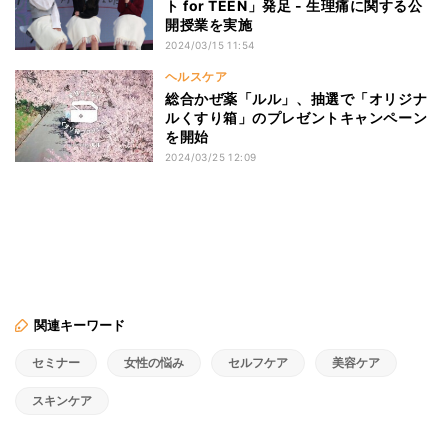
ト for TEEN」発足 - 生理痛に関する公
開授業を実施
2024/03/15 11:54
ヘルスケア
総合かぜ薬「ルル」、抽選で「オリジナ
ルくすり箱」のプレゼントキャンペーン
を開始
2024/03/25 12:09
関連キーワード
セミナー
女性の悩み
セルフケア
美容ケア
スキンケア