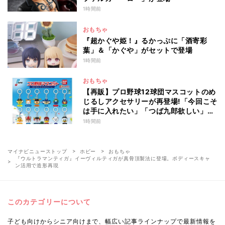
1時間前
おもちゃ
『超かぐや姫！』るかっぷに「酒寄彩
葉」＆「かぐや」がセットで登場
1時間前
おもちゃ
【再販】プロ野球12球団マスコットのめ
じるしアクセサリーが再登場!「今回こそ
は手に入れたい」「つば九郎欲しい」と
話題
1時間前
マイナビニューストップ
ホビー
おもちゃ
『ウルトラマンティガ』イーヴィルティガが真骨頂製法に登場。ボディースキャ
ン活用で造形再現
このカテゴリーについて
子ども向けからシニア向けまで、幅広い記事ラインナップで最新情報を