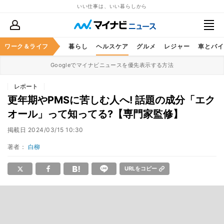
いい仕事は、いい暮らしから
ジネススキル
ワーク＆ライフ
マネー
暮らし
ヘルスケア
グルメ
レジャー
車とバイ
Googleでマイナビニュースを優先表示する方法
レポート
更年期やPMSに苦しむ人へ! 話題の成分「エク
オール」って知ってる?【専門家監修】
掲載日
2024/03/15 10:30
著者：
白柳
URLをコピー