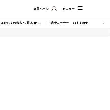
会員ページ
メニュー
はたらくの未来へ/日本HP
読者コーナー
おすすめナビ
マイナビB