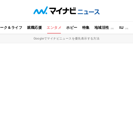
ワーク＆ライフ
就職応援
エンタメ
ホビー
特集
地域活性
IIJ
Googleでマイナビニュースを優先表示する方法