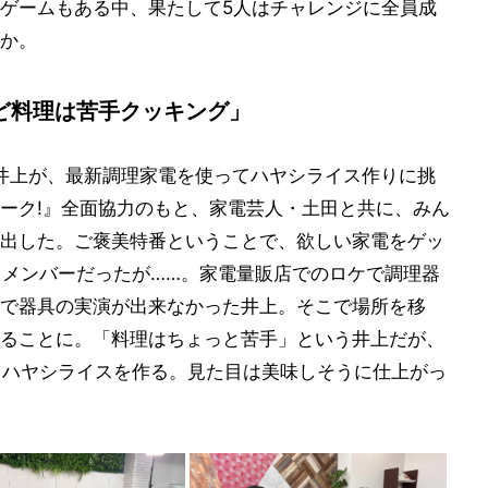
ゲームもある中、果たして5人はチャレンジに全員成
か。
ど料理は苦手クッキング」
、井上が、最新調理家電を使ってハヤシライス作りに挑
ーク!』全面協力のもと、家電芸人・土田と共に、みん
出した。ご褒美特番ということで、欲しい家電をゲッ
するメンバーだったが……。家電量販店でのロケで調理器
で器具の実演が出来なかった井上。そこで場所を移
ることに。「料理はちょっと苦手」という井上だが、
? ハヤシライスを作る。見た目は美味しそうに仕上がっ