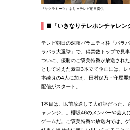
『サクラミーツ』より＝テレビ朝日提供
■「いきなりテレホンチャレン
テレビ朝日の深夜バラエティ枠「バラバ
ラバラ大選挙」で、得票数トップで見事
ついに、優勝のご褒美特番が放送された
として迎えた豪華3本立て企画には、レ
本綺良の4人に加え、田村保乃・守屋麗奈
配信がスタート。
1本目は、以前放送して大好評だった、
ャレンジ」。櫻坂46のメンバーや芸人
ゲームだ。ご褒美特番の放送内では、ゲ