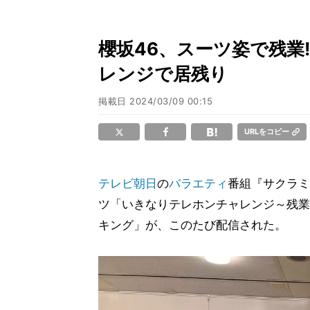
櫻坂46、スーツ姿で残業
レンジで居残り
掲載日
2024/03/09 00:15
URLをコピー
テレビ朝日
の
バラエティ
番組『サクラミ
ツ「いきなりテレホンチャレンジ～残業
キング」が、このたび配信された。