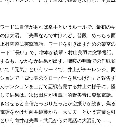
。そこでメンバーだけで居残り残業を決行し、全員成
ワードに自信があれば挙手というルールで、最初のキ
のは大沼。「先輩なんですけれど、普段、めっちゃ面
上村莉菜に突撃電話。ワードを引き出すための架空の
るワード「長い」で、増本が後輩・村山美羽に突撃電話。
するも、なかなか結果が出ず、咄嗟の判断での作戦変
いて「元気」というワードで、井上がチャレンジ。同
ションで「四つ葉のクローバーを見つけた」と報告す
んテンションを上げて悪戦苦闘する井上の様子に、怪
して結果は。次は田村が後輩・的野美青に突撃電話。
き出せると自信たっぷりだったが空振りが続き、焦る
電話をかけた向井純葉から「大丈夫」という言葉を引
という向井は先輩・武元からの電話に大混乱で……。