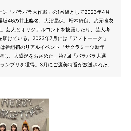
ン「バラバラ大作戦」の1番組として2023年4月
櫻坂46の井上梨名、大沼晶保、増本綺良、武元唯衣
組。芸人とオリジナルコントを披露したり、芸人考
届けている。2023年7月には『アメトーーク!』
日には番組初のリアルイベント『サクラミーツ新年
開催し、大盛況をおさめた。第7回「バラバラ大選
グランプリを獲得。3月にご褒美特番が放送された。