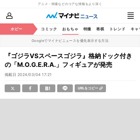
アニメ・特撮などのコアな情報をより深く
アニメ
ホビー
鉄道
コミック
おもちゃ
特撮
将棋
トレンド
キャ
Googleでマイナビニュースを優先表示する方法
『ゴジラVSスペースゴジラ』格納ドック付き
の「M.O.G.E.R.A.」フィギュアが発売
掲載日
2024/03/04 17:21
URLをコピー