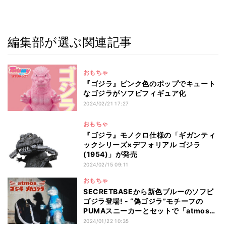
編集部が選ぶ関連記事
おもちゃ
『ゴジラ』ピンク色のポップでキュート
なゴジラがソフビフィギュア化
2024/02/21 17:27
おもちゃ
『ゴジラ』モノクロ仕様の「ギガンティ
ックシリーズ×デフォリアル ゴジラ
(1954)」が発売
2024/02/15 09:11
おもちゃ
SECRETBASEから新色ブルーのソフビ
ゴジラ登場! - “偽ゴジラ”モチーフの
PUMAスニーカーとセットで「atmos」
で発売
2024/01/22 10:35