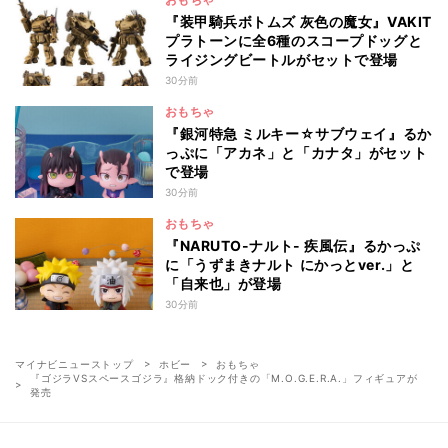
『装甲騎兵ボトムズ 灰色の魔女』VAKIT
プラトーンに全6種のスコープドッグと
ライジングビートルがセットで登場
30分前
おもちゃ
『銀河特急 ミルキー☆サブウェイ』るか
っぷに「アカネ」と「カナタ」がセット
で登場
30分前
おもちゃ
『NARUTO-ナルト- 疾風伝』るかっぷ
に「うずまきナルト にかっとver.」と
「自来也」が登場
30分前
マイナビニューストップ
ホビー
おもちゃ
『ゴジラVSスペースゴジラ』格納ドック付きの「M.O.G.E.R.A.」フィギュアが
発売