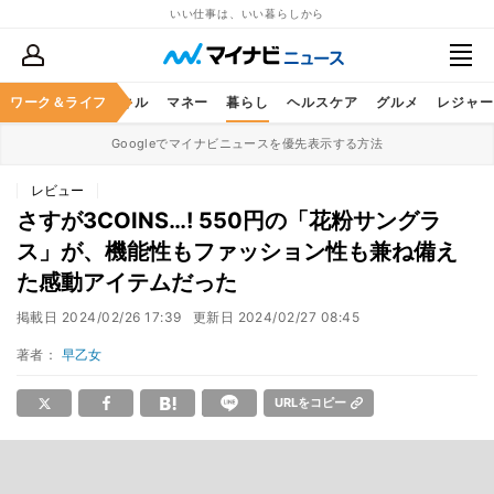
いい仕事は、いい暮らしから
ャリア
ワーク＆ライフ
ビジネススキル
マネー
暮らし
ヘルスケア
グルメ
レジャー
Googleでマイナビニュースを優先表示する方法
レビュー
さすが3COINS…! 550円の「花粉サングラ
ス」が、機能性もファッション性も兼ね備え
た感動アイテムだった
掲載日
2024/02/26 17:39
更新日
2024/02/27 08:45
著者：
早乙女
URLをコピー