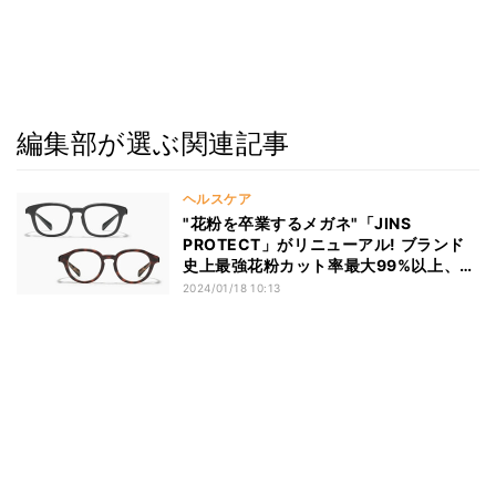
編集部が選ぶ関連記事
ヘルスケア
"花粉を卒業するメガネ"「JINS
PROTECT」がリニューアル! ブランド
史上最強花粉カット率最大99%以上、
3,300円〜
2024/01/18 10:13