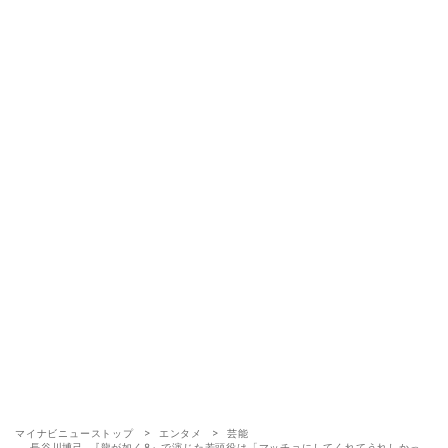
マイナビニューストップ
エンタメ
芸能
長谷川博己､『龍が如く8』で演じた若頭役は「マッチョにしてくれてうれしかっ