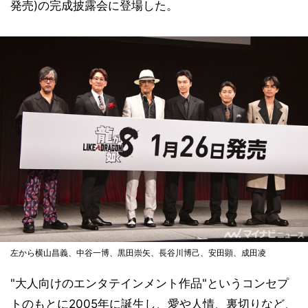
発売)の完成披露会に登場した。
左から横山昌義、中谷一博、黒田崇矢、長谷川博己、安田顕、成田凌
"大人向けのエンタテインメント作品"というコンセプ
トのもとに2005年に誕生し、愛や人情、裏切りなど、