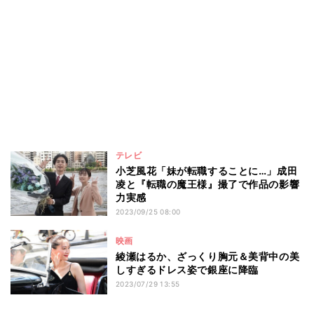
テレビ
小芝風花「妹が転職することに…」成田
凌と『転職の魔王様』撮了で作品の影響
力実感
2023/09/25 08:00
映画
綾瀬はるか、ざっくり胸元＆美背中の美
しすぎるドレス姿で銀座に降臨
2023/07/29 13:55