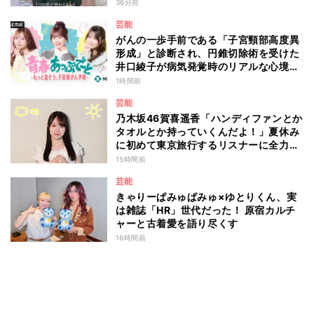
わず涙 『ガールオアレディ3』
36分前
芸能
がんの一歩手前である「子宮頸部高度異
形成」と診断され、円錐切除術を受けた
井口綾子が病気発覚時のリアルな心境や
葛藤を語る ABEMAトーク番組『青春
1時間前
あっぷで～と -もっと話そう、子宮頸が
芸能
ん予防-』
乃木坂46賀喜遥香「ハンディファンとか
タオルとか持っていくんだよ！」夏休み
に初めて東京旅行するリスナーに全力ア
ドバイス！
15時間前
芸能
きゃりーぱみゅぱみゅ×ゆとりくん、実
は雑誌「HR」世代だった！ 原宿カルチ
ャーと古着愛を語り尽くす
16時間前