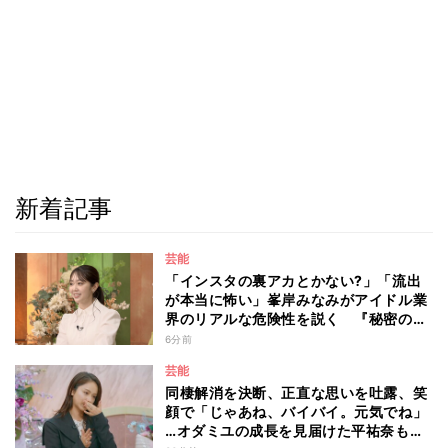
新着記事
芸能
「インスタの裏アカとかない?」「流出
が本当に怖い」峯岸みなみがアイドル業
界のリアルな危険性を説く 『秘密のマ
マ園』特別編
6分前
芸能
同棲解消を決断、正直な思いを吐露、笑
顔で「じゃあね、バイバイ。元気でね」
…オダミユの成長を見届けた平祐奈も思